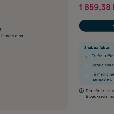
1 859,38 
t
h handla dina
Snabba fakta
Fri frakt fö
Betala enke
Få medicinen
närmaste o
Det här är ett 
Bipacksedel
no