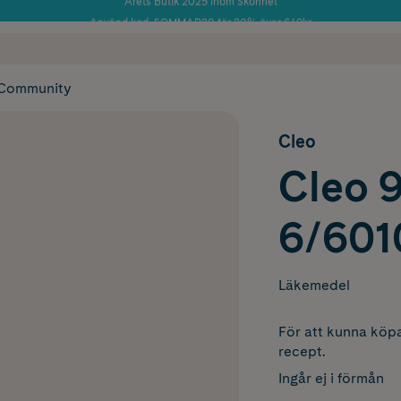
Använd kod: SOMMAR20 för 20% över 649kr
Årets Butik 2025 inom Skönhet
 frakt
✓ Rådgivning från farmaceuter & hudterapeuter
✓ Poäng på alla
Community
Cleo
Cleo 9
6/601
Läkemedel
För att kunna köpa
recept.
Ingår ej i förmån