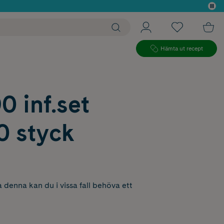
 köp*
Hämta ut recept
0 inf.set
0 styck
 denna kan du i vissa fall behöva ett