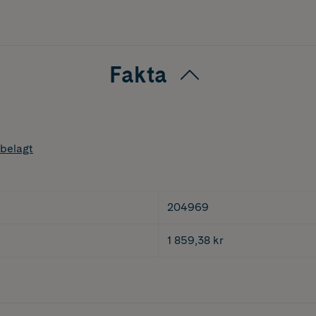
Fakta
belagt
204969
1 859,38 kr