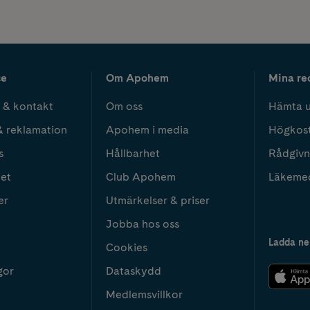
ce
Om Apohem
Mina re
 & kontakt
Om oss
Hämta u
& reklamation
Apohem i media
Högkos
s
Hållbarhet
Rådgivn
het
Club Apohem
Läkeme
er
Utmärkelser & priser
Jobba hos oss
Ladda ne
Cookies
gor
Dataskydd
Medlemsvillkor