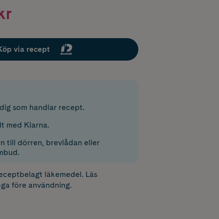
kr
Köp via recept
r dig som handlar recept.
lt med Klarna.
 till dörren, brevlådan eller
mbud.
receptbelagt läkemedel. Läs
ga före användning.