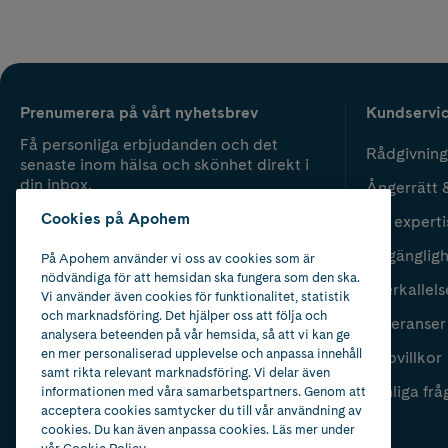
Prenumerera på vårt nyhetsbrev
Kundservi
Få personliga erbjudanden och det
Rådgivning
senaste inom hälsa och skönhet direkt i
din inbox.
Ångerrätt 
Cookies på Apohem
Vår experti
Fyll i mailadress
Skicka
Tillgänglig
På Apohem använder vi oss av cookies som är
nödvändiga för att hemsidan ska fungera som den ska.
Återkallels
Vi använder även cookies för funktionalitet, statistik
och marknadsföring. Det hjälper oss att följa och
Leveranser
analysera beteenden på vår hemsida, så att vi kan ge
en mer personaliserad upplevelse och anpassa innehåll
Köpvillkor
samt rikta relevant marknadsföring. Vi delar även
Vanliga frå
informationen med våra samarbetspartners. Genom att
acceptera cookies samtycker du till vår användning av
cookies. Du kan även anpassa cookies. Läs mer under