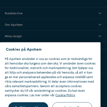
Kundservice
Om Apohem
Mina recept
Cookies på Apohem
Ladda ner vår app
På Apohem använder vi oss av cookies som är nödvändiga för
att hemsidan ska fungera som den ska. Vi använder även cookies
för funktionalitet, statistik och marknadsföring. Det hjälper oss
att följa och analysera beteenden på vår hemsida, så att vi kan
ge en mer personaliserad upplevelse och anpassa innehåll samt
rikta relevant marknadsföring. Vi delar även informationen med
våra samarbetspartners. Genom att acceptera cookies
Apotek med tillstånd
av Läkemedelsverket
samtycker du till vår användning av cookies. Du kan även
anpassa cookies. Läs mer under vår
Cookie Policy