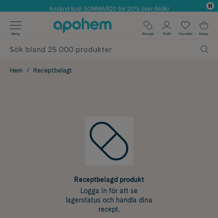
Använd kod: SOMMAR20 för 20% över 649kr
✓ Fri frakt
Meny
Recept
Profil
Favoriter
Kassa
✓ Rådgivning från farmaceuter & hudterapeuter
✓ Poäng på alla köp*
Hem
Receptbelagt
Receptbelagd produkt
Logga in för att se
lagerstatus och handla dina
recept.