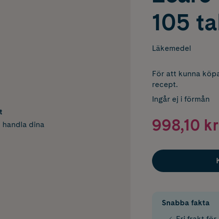
105 ta
Läkemedel
För att kunna köpa
recept.
Ingår ej i förmån
t
998,10 kr
h handla dina
Snabba fakta
Fri frakt fö