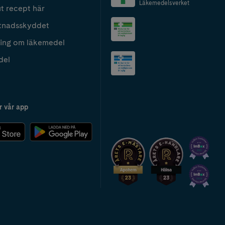
Läkemedelsverket
t recept här
tnadsskyddet
ing om läkemedel
del
r vår app
2024