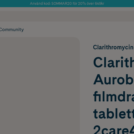
Använd kod: SOMMAR20 för 20% över 649kr
Årets Butik 2025 inom Skönhet
 frakt
✓ Rådgivning från farmaceuter & hudterapeuter
✓ Poäng på alla
Community
Clarithromycin
Clari
Aurob
filmd
table
2care4