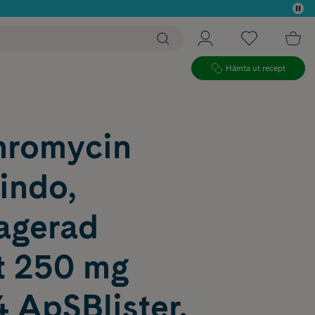
 köp*
Hämta ut recept
thromycin
indo,
ragerad
tt 250 mg
 ApSBlister,