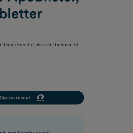
bletter
 denna kan du i vissa fall behöva ett
Köp via recept
r dig som handlar recept.