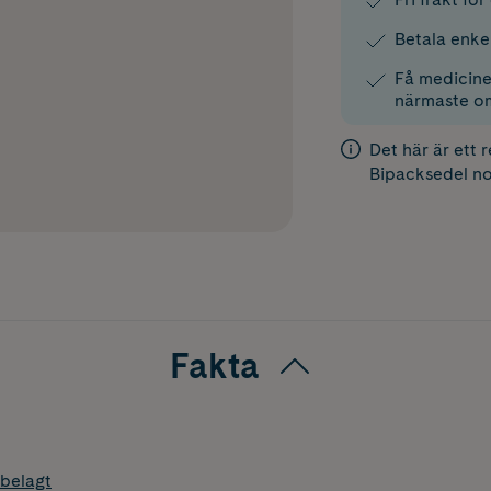
Betala enke
Få medicinen
närmaste o
Det här är ett 
Bipacksedel
no
Fakta
belagt