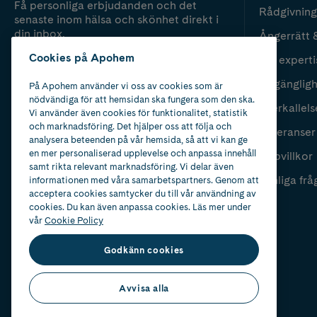
Få personliga erbjudanden och det
Rådgivning
senaste inom hälsa och skönhet direkt i
din inbox.
Ångerrätt 
Cookies på Apohem
Vår experti
Fyll i mailadress
Skicka
Tillgänglig
På Apohem använder vi oss av cookies som är
nödvändiga för att hemsidan ska fungera som den ska.
Återkallels
Vi använder även cookies för funktionalitet, statistik
och marknadsföring. Det hjälper oss att följa och
Leveranser
analysera beteenden på vår hemsida, så att vi kan ge
en mer personaliserad upplevelse och anpassa innehåll
Köpvillkor
samt rikta relevant marknadsföring. Vi delar även
Vanliga frå
informationen med våra samarbetspartners. Genom att
acceptera cookies samtycker du till vår användning av
cookies. Du kan även anpassa cookies. Läs mer under
vår
Cookie Policy
Godkänn cookies
Avvisa alla