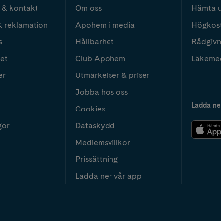
 & kontakt
Om oss
Hämta u
& reklamation
Apohem i media
Högkos
s
Hållbarhet
Rådgivn
het
Club Apohem
Läkeme
er
Utmärkelser & priser
Jobba hos oss
Ladda ne
Cookies
gor
Dataskydd
Medlemsvillkor
Prissättning
Ladda ner vår app