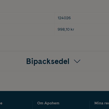
124026
998,10 kr
Bipacksedel
ce
Om Apohem
Mina re