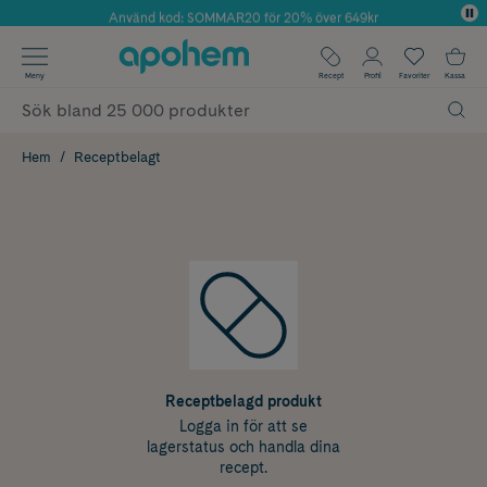
Använd kod: SOMMAR20 för 20% över 649kr
Årets Butik 2025 inom Skönhet
✓ Fri frakt
Meny
Recept
Profil
Favoriter
Kassa
✓ Rådgivning från farmaceuter & hudterapeuter
✓ Poäng på alla köp*
Hem
Receptbelagt
Receptbelagd produkt
Logga in för att se
lagerstatus och handla dina
recept.