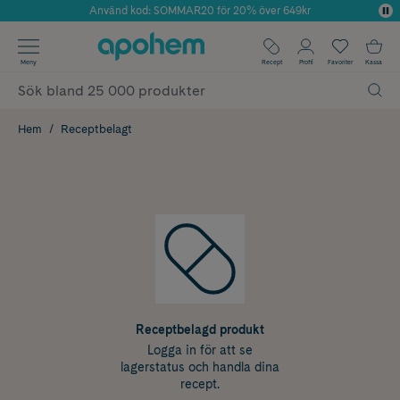
Använd kod: SOMMAR20 för 20% över 649kr
Årets Butik 2025 inom Skönhet
✓ Fri frakt
Meny
Recept
Profil
Favoriter
Kassa
✓ Rådgivning från farmaceuter & hudterapeuter
✓ Poäng på alla köp*
Hem
Receptbelagt
Receptbelagd produkt
Logga in för att se
lagerstatus och handla dina
recept.