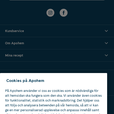
Kundservice
Om Apohem
Mina recept
Ladda ner vår app
Cookies på Apohem
På Apohem använder vi oss av cookies som är nödvändiga för
att hemsidan ska fungera som den ska. Vi använder även cookies
för funktionalitet, statistik och marknadsföring. Det hjälper oss
att följa och analysera beteenden på vår hemsida, så att vi kan
Apotek med tillstånd
ge en mer personaliserad upplevelse och anpassa innehåll samt
av Läkemedelsverket