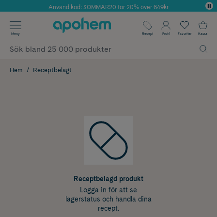
Använd kod: SOMMAR20 för 20% över 649kr
Årets Butik 2025 inom Skönhet
✓ Fri frakt
Meny
Recept
Profil
Favoriter
Kassa
✓ Rådgivning från farmaceuter & hudterapeuter
✓ Poäng på alla köp*
Hem
Receptbelagt
Receptbelagd produkt
Logga in för att se
lagerstatus och handla dina
recept.