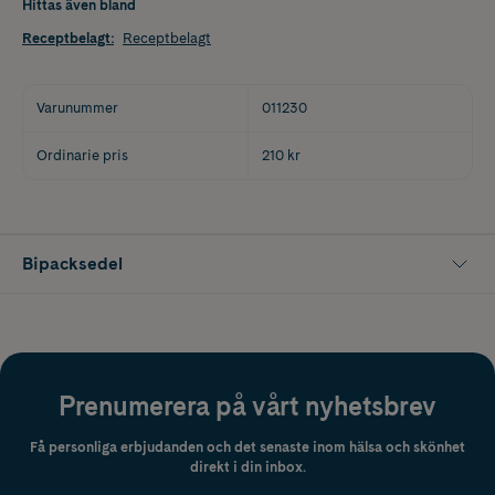
Hittas även bland
Receptbelagt
:
Receptbelagt
Varunummer
011230
Ordinarie pris
210 kr
Bipacksedel
Prenumerera på vårt nyhetsbrev
Få personliga erbjudanden och det senaste inom hälsa och skönhet
direkt i din inbox.