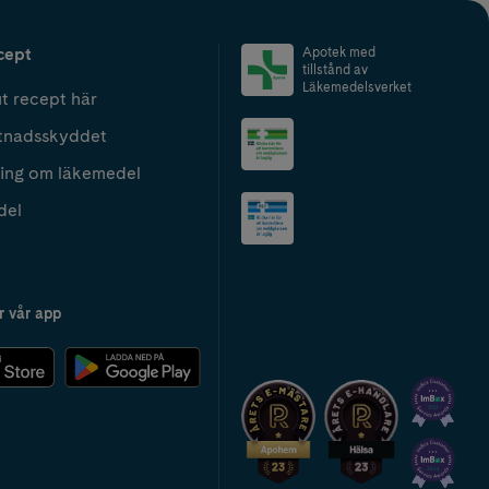
cept
Apotek med
tillstånd av
Läkemedelsverket
t recept här
tnadsskyddet
ing om läkemedel
del
r vår app
2024