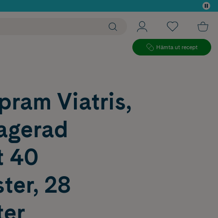
 köp*
Hämta ut recept
pram Viatris,
ragerad
t 40
ter, 28
ter