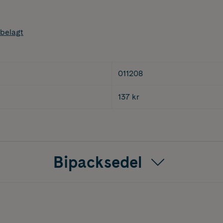
belagt
011208
137 kr
Bipacksedel