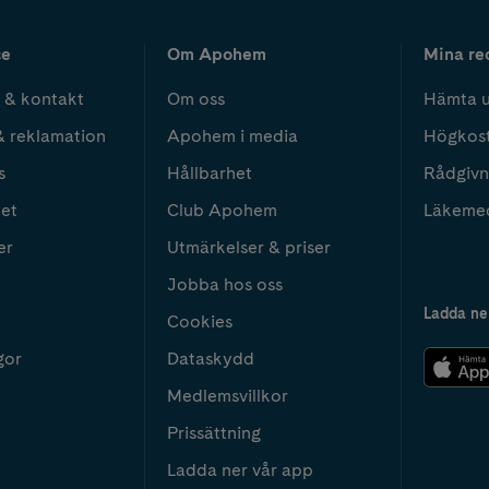
ce
Om Apohem
Mina re
 & kontakt
Om oss
Hämta u
& reklamation
Apohem i media
Högkos
s
Hållbarhet
Rådgivn
het
Club Apohem
Läkeme
er
Utmärkelser & priser
Jobba hos oss
Ladda ne
Cookies
gor
Dataskydd
Medlemsvillkor
Prissättning
Ladda ner vår app