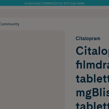
Använd kod: SOMMAR20 för 20% över 649kr
Årets Butik 2025 inom Skönhet
 frakt
✓ Rådgivning från farmaceuter & hudterapeuter
✓ Poäng på alla
Community
Citalopram
Citalo
filmd
tablet
mgBlis
tablet