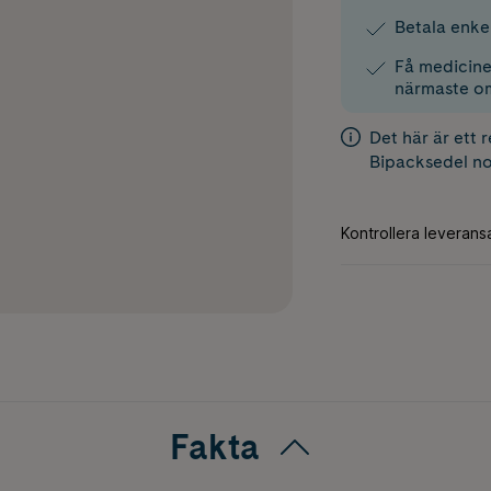
Betala enke
Få medicinen
närmaste o
Det här är ett 
Bipacksedel
no
Fakta