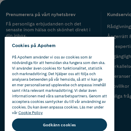
Prenumerera på vårt nyhetsbrev
Kundservi
Få personliga erbjudanden och det
Rådgivning
senaste inom hälsa och skönhet direkt i
din inbox.
Ångerrätt 
Cookies på Apohem
Vår experti
Fyll i mailadress
Skicka
Tillgänglig
På Apohem använder vi oss av cookies som är
nödvändiga för att hemsidan ska fungera som den ska.
Återkallels
Vi använder även cookies för funktionalitet, statistik
och marknadsföring. Det hjälper oss att följa och
Leveranser
analysera beteenden på vår hemsida, så att vi kan ge
en mer personaliserad upplevelse och anpassa innehåll
Köpvillkor
samt rikta relevant marknadsföring. Vi delar även
Vanliga frå
informationen med våra samarbetspartners. Genom att
acceptera cookies samtycker du till vår användning av
cookies. Du kan även anpassa cookies. Läs mer under
vår
Cookie Policy
Godkänn cookies