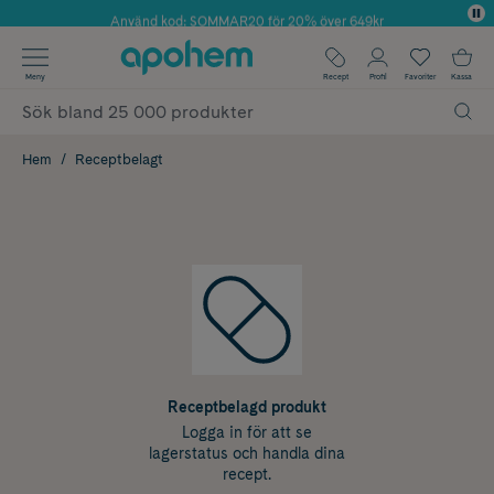
Använd kod: SOMMAR20 för 20% över 649kr
✓ Fri frakt
Meny
Recept
Profil
Favoriter
Kassa
✓ Rådgivning från farmaceuter & hudterapeuter
✓ Poäng på alla köp*
Hem
Receptbelagt
Receptbelagd produkt
Logga in för att se
lagerstatus och handla dina
recept.