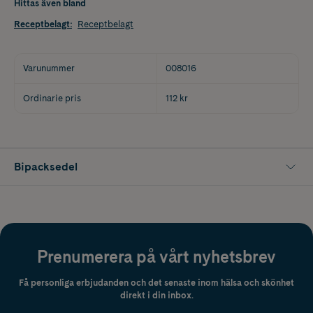
Hittas även bland
Receptbelagt
:
Receptbelagt
Varunummer
008016
Ordinarie pris
112 kr
Bipacksedel
Prenumerera på vårt nyhetsbrev
Få personliga erbjudanden och det senaste inom hälsa och skönhet
direkt i din inbox.