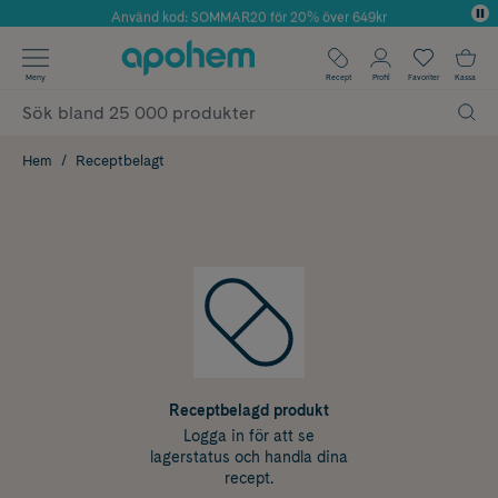
Använd kod: SOMMAR20 för 20% över 649kr
Årets Butik 2025 inom Skönhet
✓ Fri frakt
Meny
Recept
Profil
Favoriter
Kassa
✓ Rådgivning från farmaceuter & hudterapeuter
✓ Poäng på alla köp*
Hem
Receptbelagt
Receptbelagd produkt
Logga in för att se
lagerstatus och handla dina
recept.