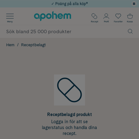
✓ Poäng på alla köp*
✓ Rådgivning från farmaceuter & hudterapeuter
Använd kod: SOMMAR20 för 20% över 649kr
Årets Butik 2025 inom Skönhet
✓ Fri frakt
Meny
Recept
Profil
Favoriter
Kassa
Hem
Receptbelagt
Receptbelagd produkt
Logga in för att se
lagerstatus och handla dina
recept.