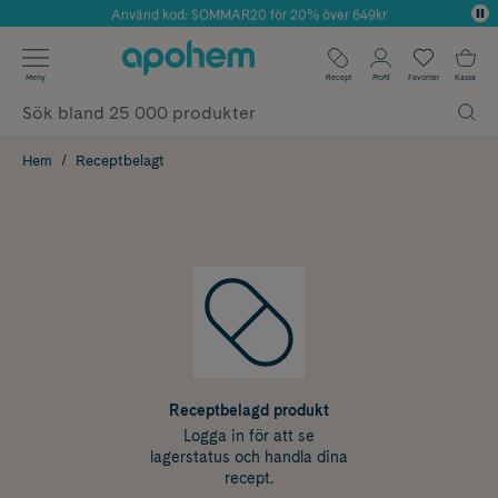
Använd kod: SOMMAR20 för 20% över 649kr
Årets Butik 2025 inom Skönhet
✓ Fri frakt
Meny
Recept
Profil
Favoriter
Kassa
✓ Rådgivning från farmaceuter & hudterapeuter
✓ Poäng på alla köp*
Hem
Receptbelagt
Receptbelagd produkt
Logga in för att se
lagerstatus och handla dina
recept.