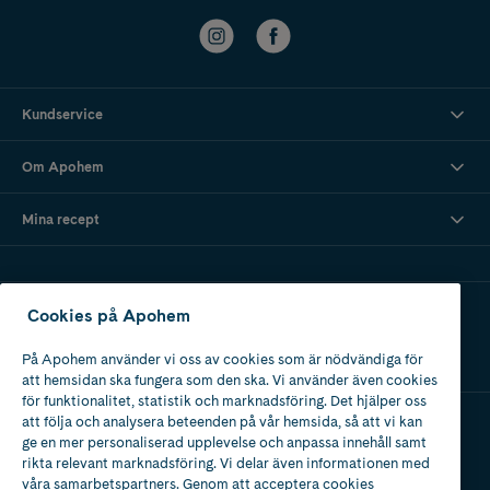
Kundservice
Om Apohem
Mina recept
Ladda ner vår app
Cookies på Apohem
På Apohem använder vi oss av cookies som är nödvändiga för
att hemsidan ska fungera som den ska. Vi använder även cookies
för funktionalitet, statistik och marknadsföring. Det hjälper oss
att följa och analysera beteenden på vår hemsida, så att vi kan
ge en mer personaliserad upplevelse och anpassa innehåll samt
Apotek med tillstånd
rikta relevant marknadsföring. Vi delar även informationen med
av Läkemedelsverket
våra samarbetspartners. Genom att acceptera cookies