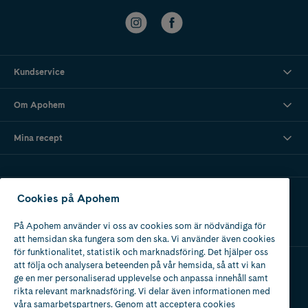
Kundservice
Om Apohem
Mina recept
Ladda ner vår app
Cookies på Apohem
På Apohem använder vi oss av cookies som är nödvändiga för
att hemsidan ska fungera som den ska. Vi använder även cookies
för funktionalitet, statistik och marknadsföring. Det hjälper oss
att följa och analysera beteenden på vår hemsida, så att vi kan
ge en mer personaliserad upplevelse och anpassa innehåll samt
Apotek med tillstånd
rikta relevant marknadsföring. Vi delar även informationen med
av Läkemedelsverket
våra samarbetspartners. Genom att acceptera cookies