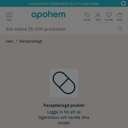
Använd kod: SOMMAR20 för 20% över 649kr
Årets Butik 2025 inom Skönhet
✓ Fri frakt
Meny
Recept
Profil
Favoriter
Kassa
✓ Rådgivning från farmaceuter & hudterapeuter
✓ Poäng på alla köp*
Hem
Receptbelagt
Receptbelagd produkt
Logga in för att se
lagerstatus och handla dina
recept.