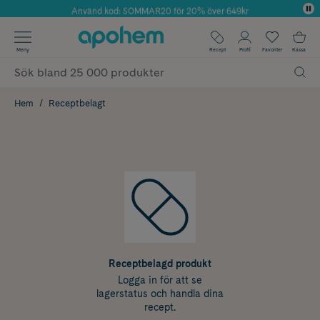
Använd kod: SOMMAR20 för 20% över 649kr
Årets Butik 2025 inom Skönhet
✓ Fri frakt
Meny
Recept
Profil
Favoriter
Kassa
✓ Rådgivning från farmaceuter & hudterapeuter
✓ Poäng på alla köp*
Hem
Receptbelagt
Receptbelagd produkt
Logga in för att se
lagerstatus och handla dina
recept.