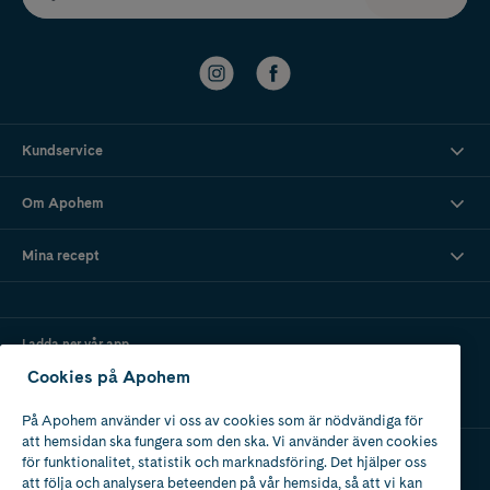
Kundservice
Om Apohem
Mina recept
Ladda ner vår app
Cookies på Apohem
På Apohem använder vi oss av cookies som är nödvändiga för
att hemsidan ska fungera som den ska. Vi använder även cookies
för funktionalitet, statistik och marknadsföring. Det hjälper oss
att följa och analysera beteenden på vår hemsida, så att vi kan
Apotek med tillstånd