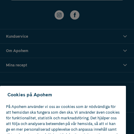
Kundservice
Om Apohem
Mina recept
Ladda ner vår app
Cookies på Apohem
På Apohem använder vi oss av cookies som är nödvändiga för
att hemsidan ska fungera som den ska. Vi använder även cookies
för funktionalitet, statistik och marknadsföring. Det hjälper oss
att följa och analysera beteenden på vår hemsida, så att vi kan
Apotek med tillstånd
ge en mer personaliserad upplevelse och anpassa innehåll samt
av Läkemedelsverket