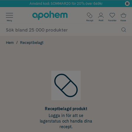
Använd kod: SOMMAR20 för 20% över 649kr
Årets Butik 2025 inom Skönhet
✓ Fri frakt
Meny
Recept
Profil
Favoriter
Kassa
✓ Rådgivning från farmaceuter & hudterapeuter
✓ Poäng på alla köp*
Hem
Receptbelagt
Receptbelagd produkt
Logga in för att se
lagerstatus och handla dina
recept.