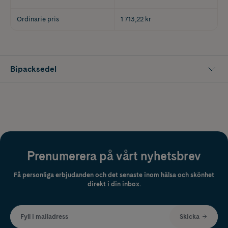
Ordinarie pris
1 713,22 kr
Bipacksedel
Prenumerera på vårt nyhetsbrev
Få personliga erbjudanden och det senaste inom hälsa och skönhet
direkt i din inbox.
Fyll i mailadress
Skicka