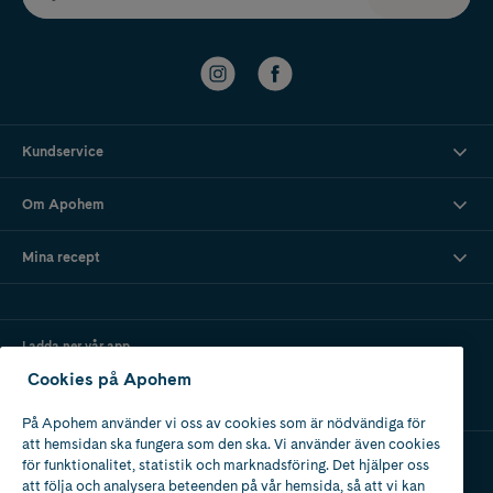
Kundservice
Om Apohem
Mina recept
Ladda ner vår app
Cookies på Apohem
På Apohem använder vi oss av cookies som är nödvändiga för
att hemsidan ska fungera som den ska. Vi använder även cookies
för funktionalitet, statistik och marknadsföring. Det hjälper oss
att följa och analysera beteenden på vår hemsida, så att vi kan
Apotek med tillstånd