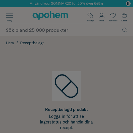
Använd kod: SOMMAR20 för 20% över 649kr
Årets Butik 2025 inom Skönhet
✓ Fri frakt
Meny
Recept
Profil
Favoriter
Kassa
✓ Rådgivning från farmaceuter & hudterapeuter
✓ Poäng på alla köp*
Hem
Receptbelagt
Receptbelagd produkt
Logga in för att se
lagerstatus och handla dina
recept.