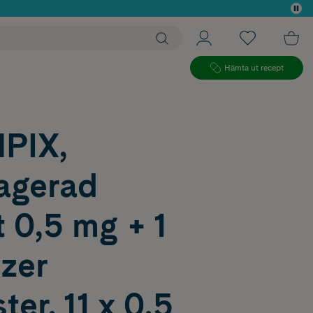
 köp*
Hämta ut recept
PIX,
ragerad
t 0,5 mg + 1
zer
ter, 11 x 0,5