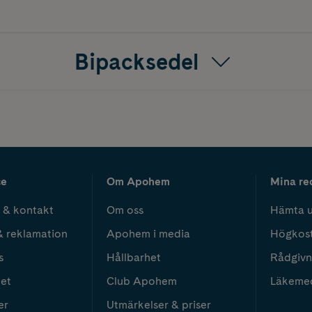
Bipacksedel
ce
Om Apohem
Mina re
 & kontakt
Om oss
Hämta u
& reklamation
Apohem i media
Högkos
s
Hållbarhet
Rådgivn
het
Club Apohem
Läkeme
er
Utmärkelser & priser