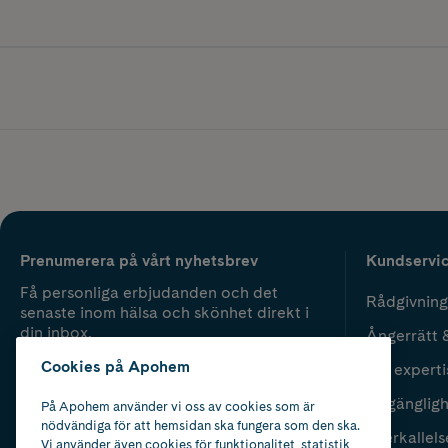
Prenumerera på vårt nyhetsbrev
Kundservi
Få personliga erbjudanden och det
Rådgivning
senaste inom hälsa och skönhet direkt i
din inbox.
Ångerrätt 
Cookies på Apohem
Vår experti
Fyll i mailadress
Skicka
Tillgänglig
På Apohem använder vi oss av cookies som är
nödvändiga för att hemsidan ska fungera som den ska.
Återkallels
Vi använder även cookies för funktionalitet, statistik