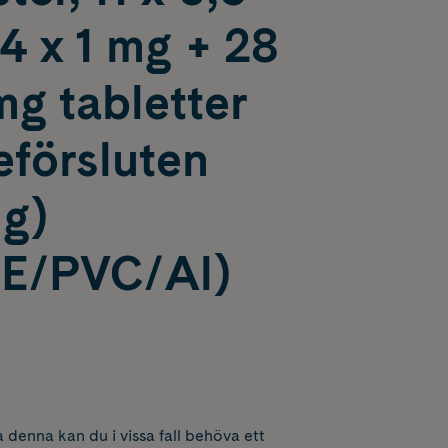
4 x 1 mg + 28
 mg tabletter
eförsluten
ng)
E/PVC/Al)
 denna kan du i vissa fall behöva ett