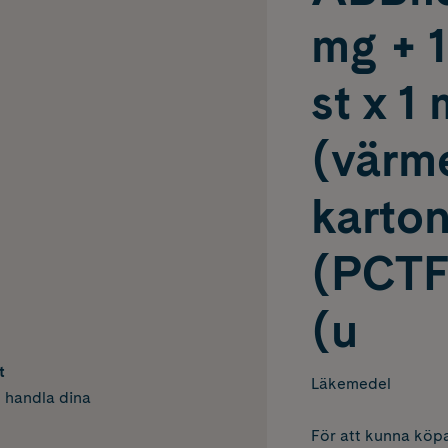
mg + 1
st x 1
(värm
karto
(PCTF
(u
t
Läkemedel
h handla dina
För att kunna köpa