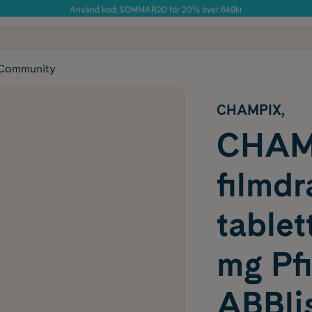
Använd kod: SOMMAR20 för 20% över 649kr
Årets Butik 2025 inom Skönhet
 frakt
✓ Rådgivning från farmaceuter & hudterapeuter
✓ Poäng på alla
Community
CHAMPIX,
CHAM
filmd
tablet
mg Pfi
ABBlis