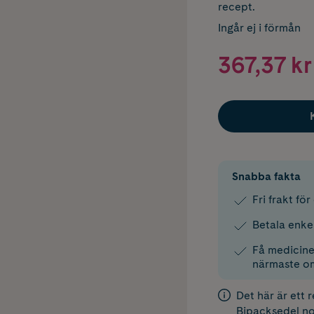
recept.
Ingår ej i förmån
367,37 kr
Snabba fakta
Fri frakt fö
Betala enke
Få medicinen
närmaste o
Det här är ett 
Bipacksedel
no