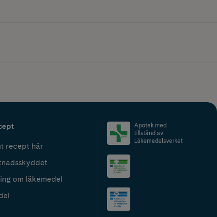
cept
Apotek med
tillstånd av
Läkemedelsverket
t recept här
tnadsskyddet
ing om läkemedel
del