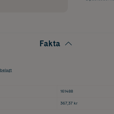
Fakta
belagt
161488
367,37 kr