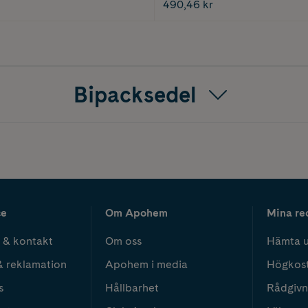
490,46 kr
Bipacksedel
ce
Om Apohem
Mina re
 & kontakt
Om oss
Hämta u
& reklamation
Apohem i media
Högkos
s
Hållbarhet
Rådgivn