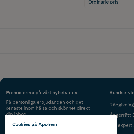
Ordinarie pris
Prenumerera på vårt nyhetsbrev
Kundservi
Få personliga erbjudanden och det
Rådgivning
senaste inom hälsa och skönhet direkt i
din inbox.
Ångerrätt 
Cookies på Apohem
Vår experti
Fyll i mailadress
Skicka