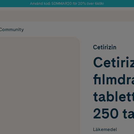
Använd kod: SOMMAR20 för 20% över 649kr
Årets Butik 2025 inom Skönhet
 frakt
✓ Rådgivning från farmaceuter & hudterapeuter
✓ Poäng på alla
Community
Cetirizin
Cetiriz
filmd
tablet
250 ta
Läkemedel