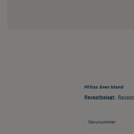
Hittas även bland
Receptbelagt
:
Recept
Varunummer