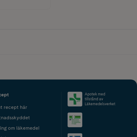
cept
Apotek med
tillstånd av
Läkemedelsverket
t recept här
tnadsskyddet
ing om läkemedel