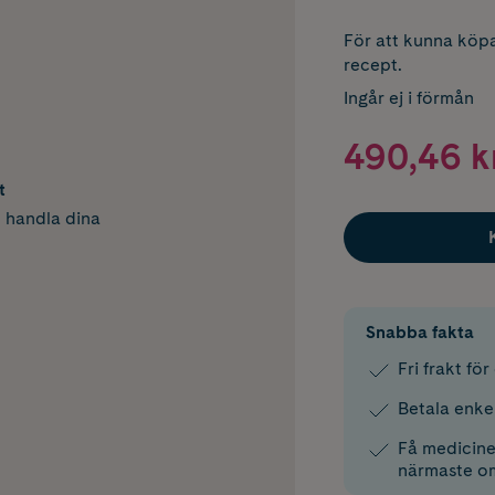
För att kunna köpa
recept.
Ingår ej i förmån
490,46 k
t
h handla dina
Snabba fakta
Fri frakt fö
Betala enke
Få medicinen
närmaste o