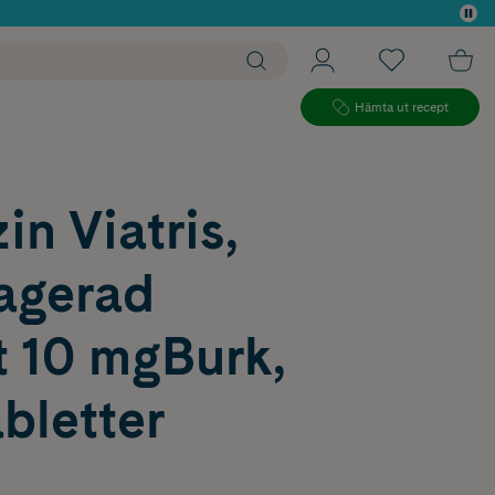
 köp*
Hämta ut recept
in Viatris,
ragerad
t 10 mgBurk,
bletter