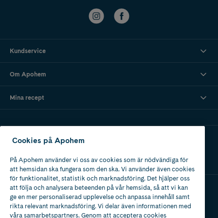
Kundservice
Om Apohem
Mina recept
Ladda ner vår app
Cookies på Apohem
På Apohem använder vi oss av cookies som är nödvändiga för
att hemsidan ska fungera som den ska. Vi använder även cookies
för funktionalitet, statistik och marknadsföring. Det hjälper oss
att följa och analysera beteenden på vår hemsida, så att vi kan
ge en mer personaliserad upplevelse och anpassa innehåll samt
Apotek med tillstånd
rikta relevant marknadsföring. Vi delar även informationen med
av Läkemedelsverket
våra samarbetspartners. Genom att acceptera cookies