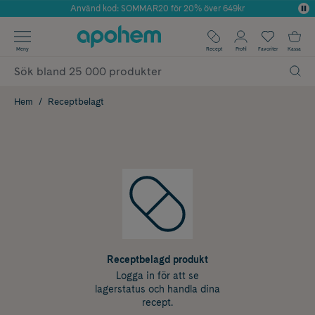
Använd kod: SOMMAR20 för 20% över 649kr
Årets Butik 2025 inom Skönhet
✓ Fri frakt
Meny
Recept
Profil
Favoriter
Kassa
✓ Rådgivning från farmaceuter & hudterapeuter
✓ Poäng på alla köp*
Hem
Receptbelagt
Receptbelagd produkt
Logga in för att se
lagerstatus och handla dina
recept.