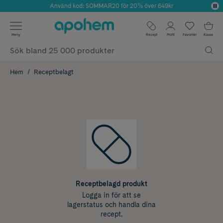
Använd kod: SOMMAR20 för 20% över 649kr
Årets Butik 2025 inom Skönhet
✓ Fri frakt
Meny
Recept
Profil
Favoriter
Kassa
✓ Rådgivning från farmaceuter & hudterapeuter
✓ Poäng på alla köp*
Hem
Receptbelagt
Receptbelagd produkt
Logga in för att se
lagerstatus och handla dina
recept.