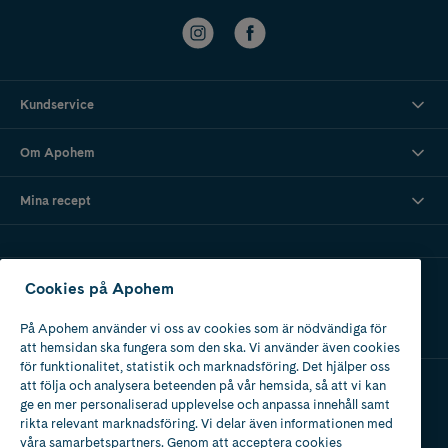
Kundservice
Om Apohem
Mina recept
Ladda ner vår app
Cookies på Apohem
På Apohem använder vi oss av cookies som är nödvändiga för
att hemsidan ska fungera som den ska. Vi använder även cookies
för funktionalitet, statistik och marknadsföring. Det hjälper oss
att följa och analysera beteenden på vår hemsida, så att vi kan
ge en mer personaliserad upplevelse och anpassa innehåll samt
Apotek med tillstånd
rikta relevant marknadsföring. Vi delar även informationen med
av Läkemedelsverket
våra samarbetspartners. Genom att acceptera cookies