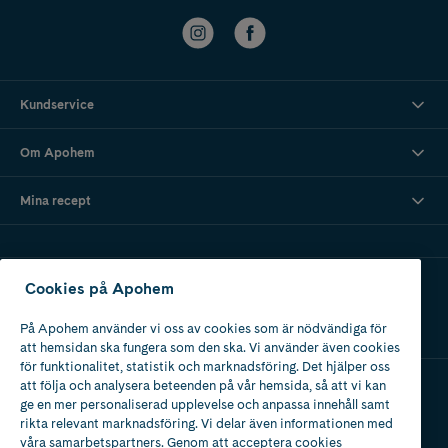
Kundservice
Om Apohem
Mina recept
Ladda ner vår app
Cookies på Apohem
På Apohem använder vi oss av cookies som är nödvändiga för
att hemsidan ska fungera som den ska. Vi använder även cookies
för funktionalitet, statistik och marknadsföring. Det hjälper oss
att följa och analysera beteenden på vår hemsida, så att vi kan
ge en mer personaliserad upplevelse och anpassa innehåll samt
Apotek med tillstånd
rikta relevant marknadsföring. Vi delar även informationen med
av Läkemedelsverket
våra samarbetspartners. Genom att acceptera cookies