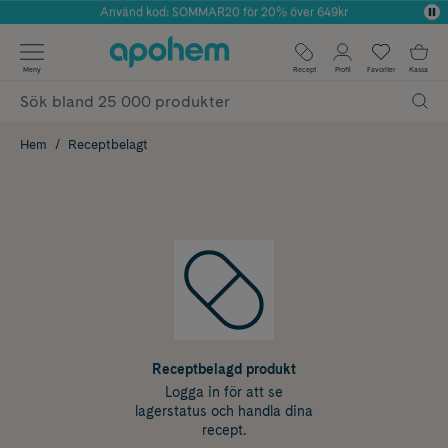
Använd kod: SOMMAR20 för 20% över 649kr
Årets Butik 2025 inom Skönhet
✓ Fri frakt
Meny
Recept
Profil
Favoriter
Kassa
✓ Rådgivning från farmaceuter & hudterapeuter
✓ Poäng på alla köp*
Hem
Receptbelagt
Receptbelagd produkt
Logga in för att se
lagerstatus och handla dina
recept.