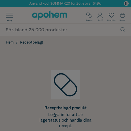
Använd kod: SOMMAR20 för 20% över 649kr
Årets Butik 2025 inom Skönhet
✓ Fri frakt
Meny
Recept
Profil
Favoriter
Kassa
✓ Rådgivning från farmaceuter & hudterapeuter
✓ Poäng på alla köp*
Hem
Receptbelagt
Receptbelagd produkt
Logga in för att se
lagerstatus och handla dina
recept.