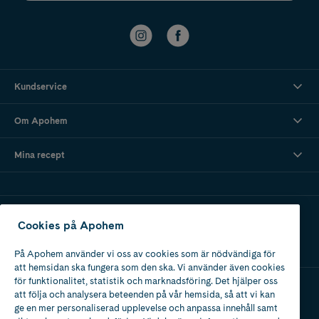
Kundservice
Om Apohem
Mina recept
Ladda ner vår app
Cookies på Apohem
På Apohem använder vi oss av cookies som är nödvändiga för
att hemsidan ska fungera som den ska. Vi använder även cookies
för funktionalitet, statistik och marknadsföring. Det hjälper oss
att följa och analysera beteenden på vår hemsida, så att vi kan
Apotek med tillstånd
ge en mer personaliserad upplevelse och anpassa innehåll samt
av Läkemedelsverket