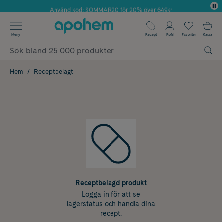
Använd kod: SOMMAR20 för 20% över 649kr
✓ Fri frakt
Meny
Recept
Profil
Favoriter
Kassa
✓ Rådgivning från farmaceuter & hudterapeuter
✓ Poäng på alla köp*
Hem
Receptbelagt
Receptbelagd produkt
Logga in för att se
lagerstatus och handla dina
recept.