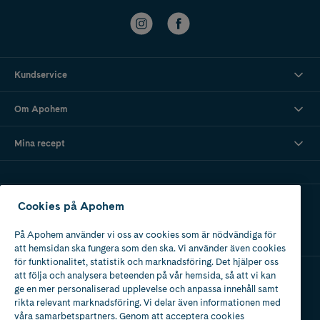
Kundservice
Om Apohem
Mina recept
Ladda ner vår app
Cookies på Apohem
På Apohem använder vi oss av cookies som är nödvändiga för
att hemsidan ska fungera som den ska. Vi använder även cookies
för funktionalitet, statistik och marknadsföring. Det hjälper oss
att följa och analysera beteenden på vår hemsida, så att vi kan
ge en mer personaliserad upplevelse och anpassa innehåll samt
Apotek med tillstånd
rikta relevant marknadsföring. Vi delar även informationen med
av Läkemedelsverket
våra samarbetspartners. Genom att acceptera cookies