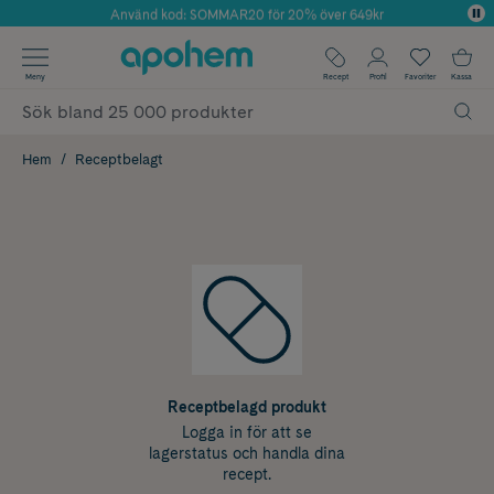
Använd kod: SOMMAR20 för 20% över 649kr
Årets Butik 2025 inom Skönhet
✓ Fri frakt
Meny
Recept
Profil
Favoriter
Kassa
✓ Rådgivning från farmaceuter & hudterapeuter
✓ Poäng på alla köp*
Hem
Receptbelagt
Receptbelagd produkt
Logga in för att se
lagerstatus och handla dina
recept.