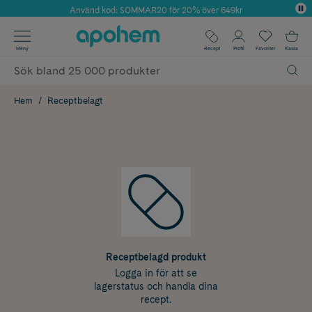
Använd kod: SOMMAR20 för 20% över 649kr
Årets Butik 2025 inom Skönhet
✓ Fri frakt
Meny
Recept
Profil
Favoriter
Kassa
✓ Rådgivning från farmaceuter & hudterapeuter
✓ Poäng på alla köp*
Hem
Receptbelagt
Receptbelagd produkt
Logga in för att se
lagerstatus och handla dina
recept.