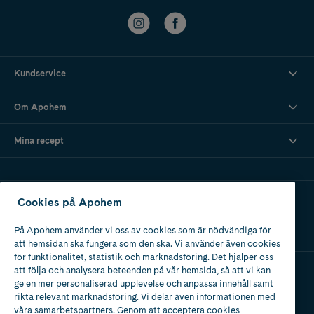
Kundservice
Om Apohem
Mina recept
Ladda ner vår app
Cookies på Apohem
På Apohem använder vi oss av cookies som är nödvändiga för
att hemsidan ska fungera som den ska. Vi använder även cookies
för funktionalitet, statistik och marknadsföring. Det hjälper oss
att följa och analysera beteenden på vår hemsida, så att vi kan
ge en mer personaliserad upplevelse och anpassa innehåll samt
Apotek med tillstånd
rikta relevant marknadsföring. Vi delar även informationen med
av Läkemedelsverket
våra samarbetspartners. Genom att acceptera cookies