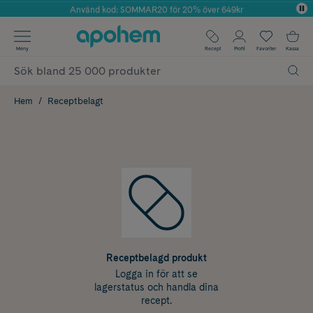
Använd kod: SOMMAR20 för 20% över 649kr
Årets Butik 2025 inom Skönhet
✓ Fri frakt
Meny
Recept
Profil
Favoriter
Kassa
✓ Rådgivning från farmaceuter & hudterapeuter
✓ Poäng på alla köp*
Hem
Receptbelagt
Receptbelagd produkt
Logga in för att se
lagerstatus och handla dina
recept.