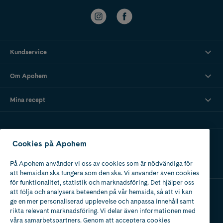
Kundservice
Om Apohem
Mina recept
Ladda ner vår app
Cookies på Apohem
På Apohem använder vi oss av cookies som är nödvändiga för
att hemsidan ska fungera som den ska. Vi använder även cookies
för funktionalitet, statistik och marknadsföring. Det hjälper oss
att följa och analysera beteenden på vår hemsida, så att vi kan
ge en mer personaliserad upplevelse och anpassa innehåll samt
Apotek med tillstånd
rikta relevant marknadsföring. Vi delar även informationen med
av Läkemedelsverket
våra samarbetspartners. Genom att acceptera cookies