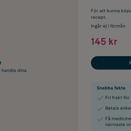
För att kunna köpa
recept.
Ingår ej i förmån
145 kr
t
h handla dina
Snabba fakta
Fri frakt fö
Betala enke
Få medicinen
närmaste o