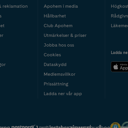
& reklamation
Apohem i media
Högkos
s
Hållbarhet
Rådgivn
het
Club Apohem
Läkeme
er
Utmärkelser & priser
Jobba hos oss
Ladda ne
Cookies
gor
Dataskydd
Medlemsvillkor
Prissättning
Ladda ner vår app