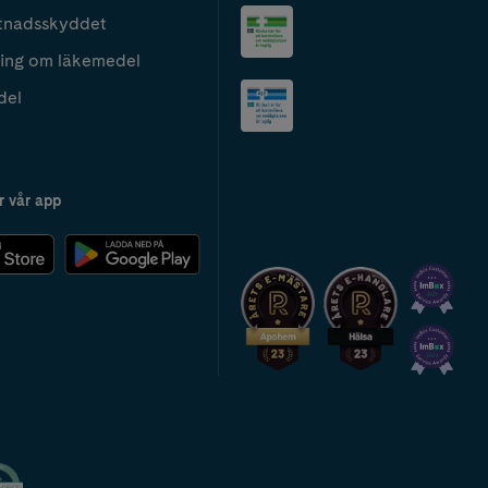
tnadsskyddet
ing om läkemedel
del
r vår app
2024