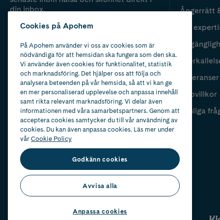
din inbox.
Ångerrätt 
Cookies på Apohem
Vår experti
Fyll i mailadress
Skicka
Tillgänglig
På Apohem använder vi oss av cookies som är
nödvändiga för att hemsidan ska fungera som den ska.
Återkallels
Vi använder även cookies för funktionalitet, statistik
och marknadsföring. Det hjälper oss att följa och
Leveranser
analysera beteenden på vår hemsida, så att vi kan ge
en mer personaliserad upplevelse och anpassa innehåll
Köpvillkor
samt rikta relevant marknadsföring. Vi delar även
Vanliga frå
informationen med våra samarbetspartners. Genom att
acceptera cookies samtycker du till vår användning av
cookies. Du kan även anpassa cookies. Läs mer under
vår
Cookie Policy
Godkänn cookies
Avvisa alla
Anpassa cookies