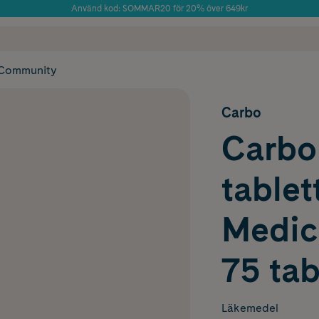
Använd kod: SOMMAR20 för 20% över 649kr
Årets Butik 2025 inom Skönhet
 frakt
✓ Rådgivning från farmaceuter & hudterapeuter
✓ Poäng på alla
Community
Carbo
Carbo 
table
Medic
75 tab
Läkemedel