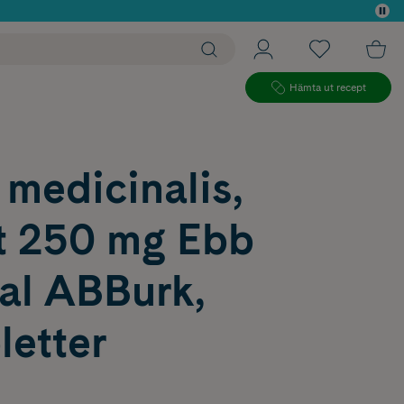
 köp*
Hämta ut recept
medicinalis,
tt 250 mg Ebb
al ABBurk,
letter