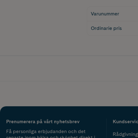
Varunummer
Ordinarie pris
Prenumerera på vårt nyhetsbrev
Kundservi
Få personliga erbjudanden och det
Rådgivning
senaste inom hälsa och skönhet direkt i