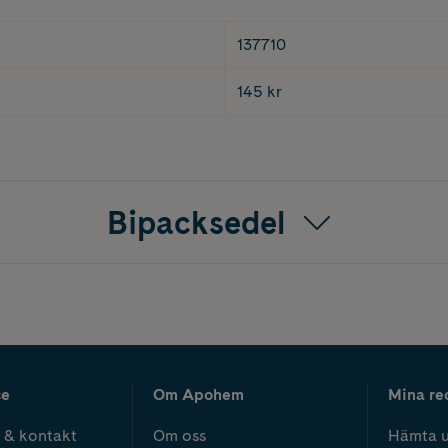
137710
145 kr
Bipacksedel
ce
Om Apohem
Mina re
 & kontakt
Om oss
Hämta u