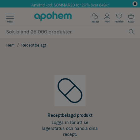
Använd kod: SOMMAR20 för 20% över 649kr
Årets Butik 2025 inom Skönhet
✓ Fri frakt
Meny
Recept
Profil
Favoriter
Kassa
✓ Rådgivning från farmaceuter & hudterapeuter
✓ Poäng på alla köp*
Hem
Receptbelagt
Receptbelagd produkt
Logga in för att se
lagerstatus och handla dina
recept.