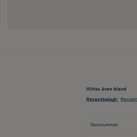
Hittas även bland
Receptbelagt
:
Recept
Varunummer