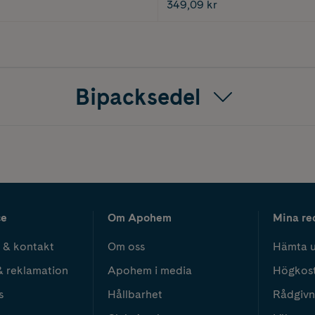
349,09 kr
Bipacksedel
ce
Om Apohem
Mina re
 & kontakt
Om oss
Hämta u
& reklamation
Apohem i media
Högkos
s
Hållbarhet
Rådgivn