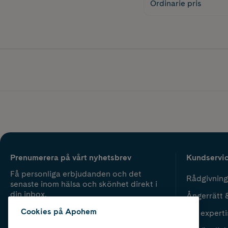
Ordinarie pris
Prenumerera på vårt nyhetsbrev
Kundservi
Få personliga erbjudanden och det
Rådgivning
senaste inom hälsa och skönhet direkt i
din inbox.
Ångerrätt 
Cookies på Apohem
Vår experti
Fyll i mailadress
Skicka