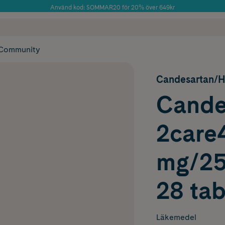
Använd kod: SOMMAR20 för 20% över 649kr
Årets Butik 2025 inom Skönhet
 frakt
✓ Rådgivning från farmaceuter & hudterapeuter
✓ Poäng på alla
Community
Candesartan/H
Cande
2care4
mg/25
28 tab
Läkemedel