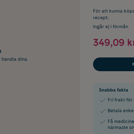
För att kunna köpa
recept.
Ingår ej i förmån
349,09 k
t
h handla dina
Snabba fakta
Fri frakt fö
Betala enke
Få medicinen
närmaste o