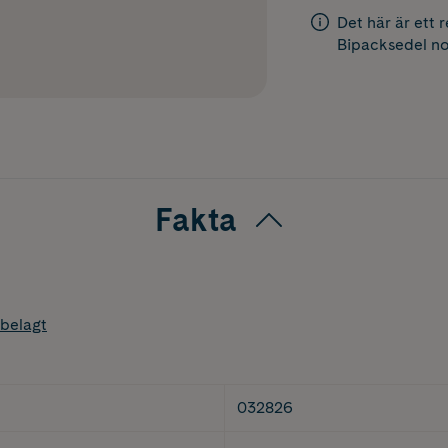
Det här är ett 
Bipacksedel
no
Fakta
belagt
032826