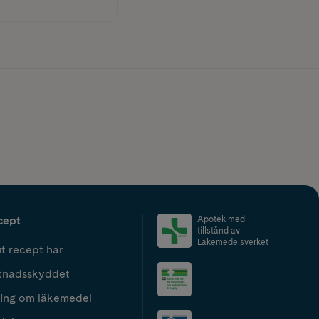
cept
Apotek med
tillstånd av
Läkemedelsverket
t recept här
tnadsskyddet
ing om läkemedel