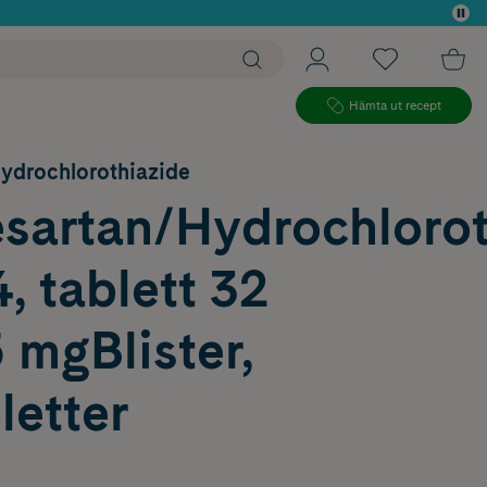
 köp*
Hämta ut recept
ydrochlorothiazide
sartan/Hydrochlorot
, tablett 32
 mgBlister,
letter