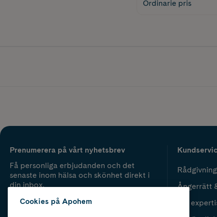
Ordinarie pris
Prenumerera på vårt nyhetsbrev
Kundservi
Få personliga erbjudanden och det
Rådgivning
senaste inom hälsa och skönhet direkt i
din inbox.
Ångerrätt 
Cookies på Apohem
Vår experti
Fyll i mailadress
Skicka