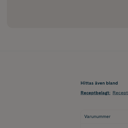
Hittas även bland
Receptbelagt
:
Recept
Varunummer