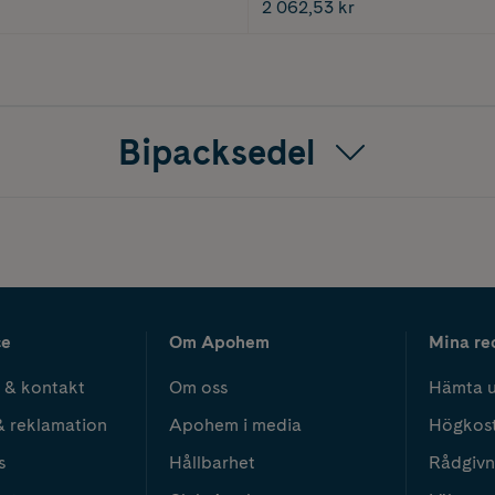
2 062,53 kr
Bipacksedel
ce
Om Apohem
Mina re
 & kontakt
Om oss
Hämta u
& reklamation
Apohem i media
Högkos
s
Hållbarhet
Rådgivn