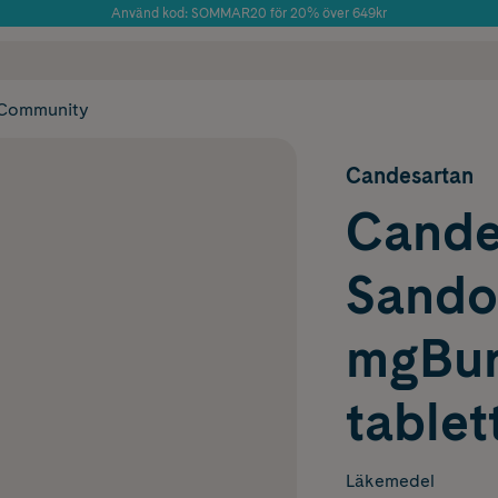
Använd kod: SOMMAR20 för 20% över 649kr
Årets Butik 2025 inom Skönhet
 frakt
✓ Rådgivning från farmaceuter & hudterapeuter
✓ Poäng på alla
Community
Candesartan
Cande
Sandoz
mgBur
tablet
Läkemedel