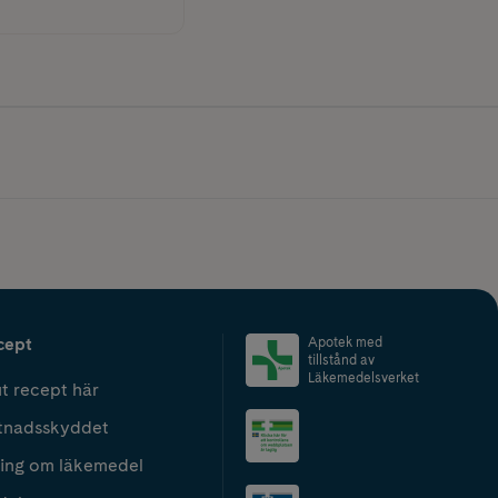
cept
Apotek med
tillstånd av
Läkemedelsverket
t recept här
tnadsskyddet
ing om läkemedel