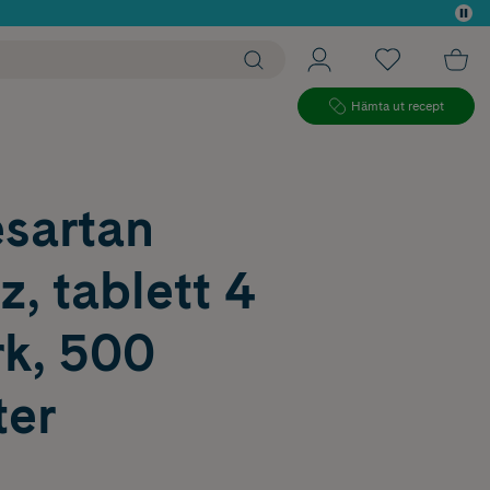
 köp*
Hämta ut recept
sartan
, tablett 4
k, 500
ter