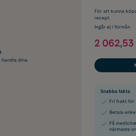
För att kunna köpa
recept.
Ingår ej i förmån
2 062,53 
t
h handla dina
Snabba fakta
Fri frakt fö
Betala enke
Få medicinen
närmaste o