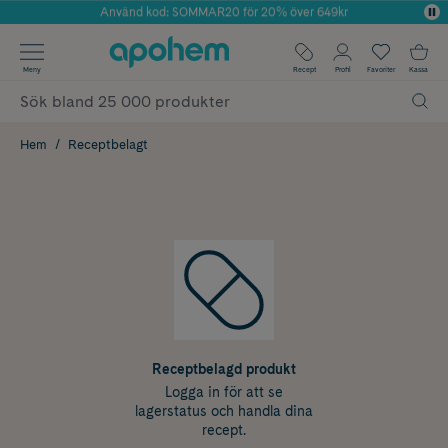
Använd kod: SOMMAR20 för 20% över 649kr
Årets Butik 2025 inom Skönhet
✓ Fri frakt
Meny
Recept
Profil
Favoriter
Kassa
✓ Rådgivning från farmaceuter & hudterapeuter
✓ Poäng på alla köp*
Hem
Receptbelagt
Receptbelagd produkt
Logga in för att se
lagerstatus och handla dina
recept.