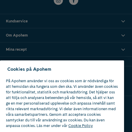
Kundservice
Om Apohem
Mina recept
Cookies på Apohem
Ladda ner vår app
På Apohem använder vi oss av cookies som är nödvändiga för
att hemsidan ska fungera som den ska. Vi använder även cookies
för funktionalitet, statistik och marknadsföring. Det hjälper oss
att följa och analysera beteenden på vår hemsida, så att vi kan
ge en mer personaliserad upplevelse och anpassa innehåll samt
rikta relevant marknadsföring. Vi delar även informationen med
Apotek med tillstånd
våra samarbetspartners. Genom att acceptera cookies
av Läkemedelsverket
samtycker du till vår användning av cookies. Du kan även
anpassa cookies. Läs mer under vår
Cookie Policy