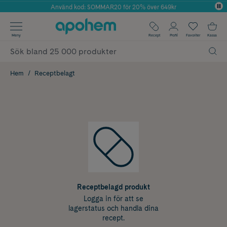
Använd kod: SOMMAR20 för 20% över 649kr
Årets Butik 2025 inom Skönhet
✓ Fri frakt
Meny
Recept
Profil
Favoriter
Kassa
✓ Rådgivning från farmaceuter & hudterapeuter
✓ Poäng på alla köp*
Hem
Receptbelagt
Receptbelagd produkt
Logga in för att se
lagerstatus och handla dina
recept.