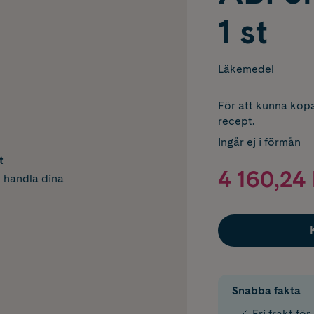
1 st
Läkemedel
För att kunna köpa
recept.
Ingår ej i förmån
t
4 160,24 
h handla dina
Snabba fakta
Fri frakt fö