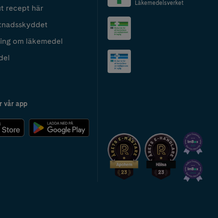
Läkemedelsverket
t recept här
tnadsskyddet
ing om läkemedel
del
r vår app
2024