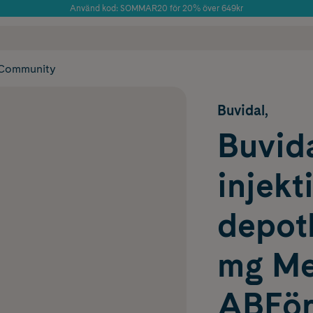
Använd kod: SOMMAR20 för 20% över 649kr
Årets Butik 2025 inom Skönhet
 frakt
✓ Rådgivning från farmaceuter & hudterapeuter
✓ Poäng på alla
Community
Buvidal,
Buvida
injekt
depot
mg Me
ABFörf