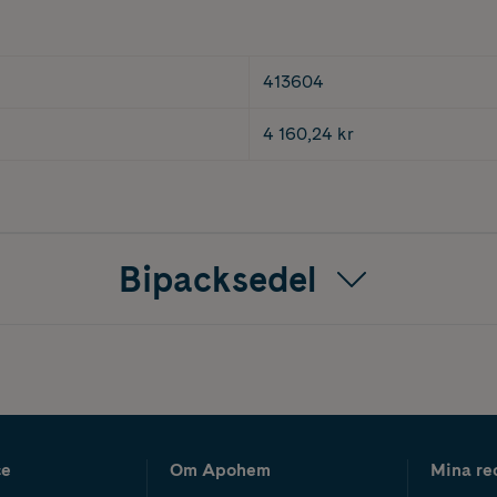
413604
4 160,24 kr
Bipacksedel
ce
Om Apohem
Mina re