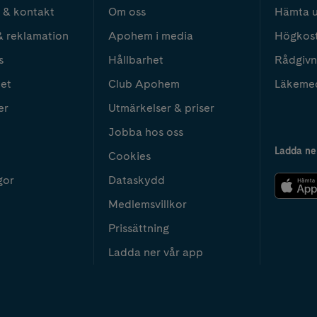
 & kontakt
Om oss
Hämta u
& reklamation
Apohem i media
Högkos
s
Hållbarhet
Rådgivn
het
Club Apohem
Läkeme
er
Utmärkelser & priser
Jobba hos oss
Ladda ne
Cookies
gor
Dataskydd
Medlemsvillkor
Prissättning
Ladda ner vår app