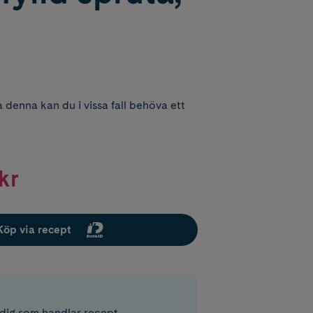
 denna kan du i vissa fall behöva ett
kr
Köp via recept
r dig som handlar recept.