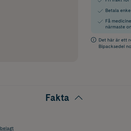
Betala enke
Få medicinen
närmaste o
Det här är ett 
Bipacksedel
no
Fakta
belagt