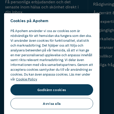
Få personliga erbjudanden och det
Rådgivning
senaste inom hälsa och skönhet direkt i
din inbox.
Ångerrätt 
Cookies på Apohem
Vår experti
Fyll i mailadress
Skicka
Tillgänglig
På Apohem använder vi oss av cookies som är
nödvändiga för att hemsidan ska fungera som den ska.
Återkallels
Vi använder även cookies för funktionalitet, statistik
och marknadsföring. Det hjälper oss att följa och
Leveranser
analysera beteenden på vår hemsida, så att vi kan ge
en mer personaliserad upplevelse och anpassa innehåll
Köpvillkor
samt rikta relevant marknadsföring. Vi delar även
Vanliga frå
informationen med våra samarbetspartners. Genom att
acceptera cookies samtycker du till vår användning av
cookies. Du kan även anpassa cookies. Läs mer under
vår
Cookie Policy
Godkänn cookies
Avvisa alla