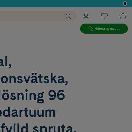
 köp*
Hämta ut recept
l,
ionsvätska,
lösning 96
dartuum
ylld spruta,