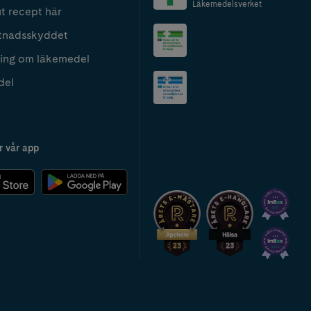
Läkemedelsverket
t recept här
tnadsskyddet
ing om läkemedel
del
r vår app
2024