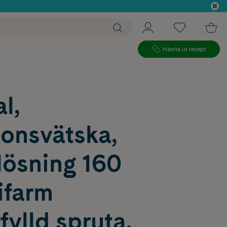
 köp*
Hämta ut recept
l,
ionsvätska,
lösning 160
ifarm
ylld spruta,