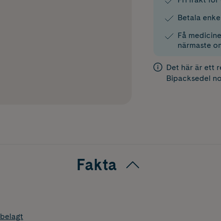
Betala enke
Få medicinen
närmaste o
Det här är ett 
Bipacksedel
no
Fakta
belagt