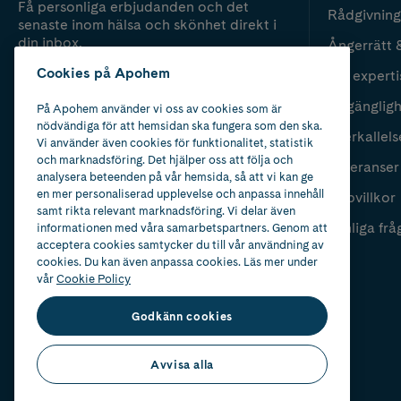
Få personliga erbjudanden och det
Rådgivning
senaste inom hälsa och skönhet direkt i
din inbox.
Ångerrätt 
Cookies på Apohem
Vår experti
Fyll i mailadress
Skicka
Tillgänglig
På Apohem använder vi oss av cookies som är
nödvändiga för att hemsidan ska fungera som den ska.
Återkallels
Vi använder även cookies för funktionalitet, statistik
och marknadsföring. Det hjälper oss att följa och
Leveranser
analysera beteenden på vår hemsida, så att vi kan ge
en mer personaliserad upplevelse och anpassa innehåll
Köpvillkor
samt rikta relevant marknadsföring. Vi delar även
Vanliga frå
informationen med våra samarbetspartners. Genom att
acceptera cookies samtycker du till vår användning av
cookies. Du kan även anpassa cookies. Läs mer under
vår
Cookie Policy
Godkänn cookies
Avvisa alla