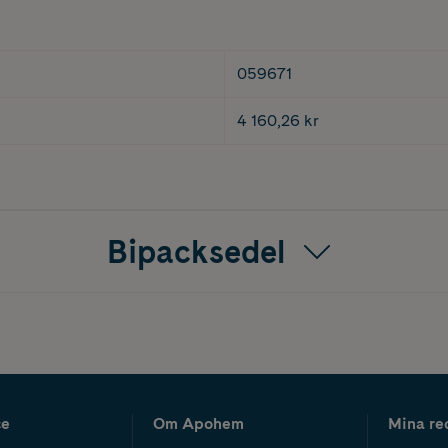
059671
4 160,26 kr
Bipacksedel
ce
Om Apohem
Mina re