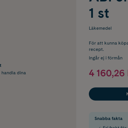
1 st
Läkemedel
För att kunna köpa
recept.
Ingår ej i förmån
t
4 160,26 
h handla dina
Snabba fakta
Fri frakt fö