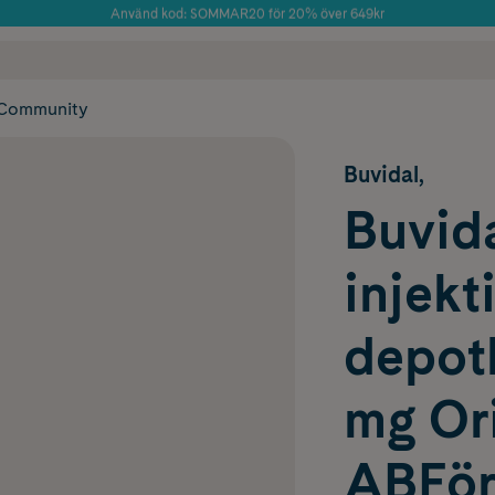
Använd kod: SOMMAR20 för 20% över 649kr
Årets Butik 2025 inom Skönhet
 frakt
✓ Rådgivning från farmaceuter & hudterapeuter
✓ Poäng på alla
Community
Buvidal,
Buvida
injekt
depot
mg Or
ABFörf