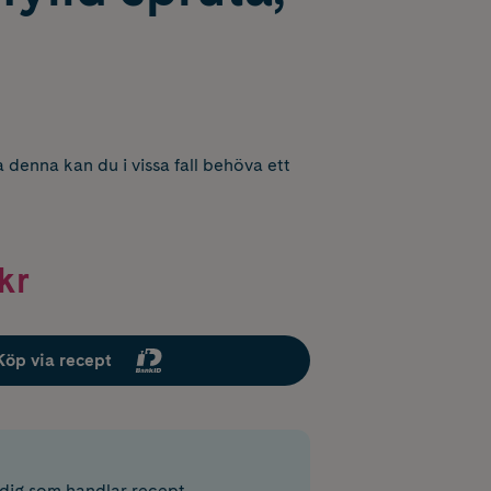
 denna kan du i vissa fall behöva ett
kr
Köp via recept
r dig som handlar recept.