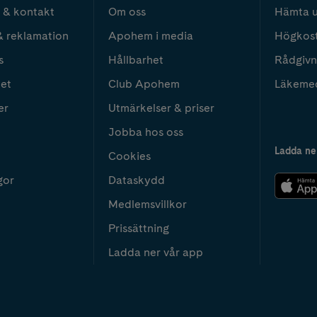
 & kontakt
Om oss
Hämta u
& reklamation
Apohem i media
Högkos
s
Hållbarhet
Rådgivn
het
Club Apohem
Läkeme
er
Utmärkelser & priser
Jobba hos oss
Ladda ne
Cookies
gor
Dataskydd
Medlemsvillkor
Prissättning
Ladda ner vår app