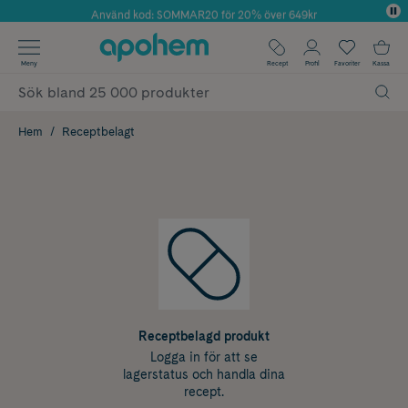
Använd kod: SOMMAR20 för 20% över 649kr
Årets Butik 2025 inom Skönhet
✓ Fri frakt
Meny
Recept
Profil
Favoriter
Kassa
✓ Rådgivning från farmaceuter & hudterapeuter
✓ Poäng på alla köp*
Hem
Receptbelagt
Receptbelagd produkt
Logga in för att se
lagerstatus och handla dina
recept.