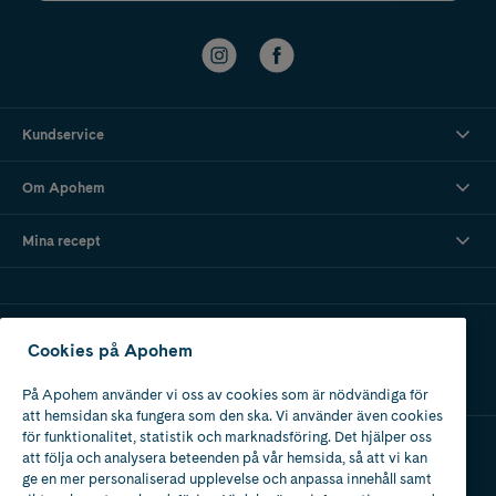
Kundservice
Om Apohem
Mina recept
Ladda ner vår app
Cookies på Apohem
På Apohem använder vi oss av cookies som är nödvändiga för
att hemsidan ska fungera som den ska. Vi använder även cookies
för funktionalitet, statistik och marknadsföring. Det hjälper oss
att följa och analysera beteenden på vår hemsida, så att vi kan
Apotek med tillstånd
ge en mer personaliserad upplevelse och anpassa innehåll samt
av Läkemedelsverket