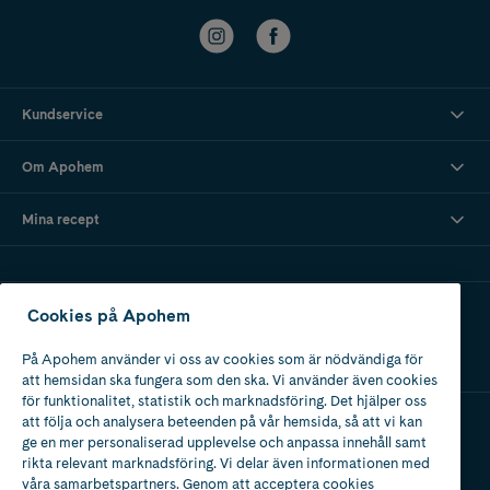
Kundservice
Om Apohem
Mina recept
Ladda ner vår app
Cookies på Apohem
På Apohem använder vi oss av cookies som är nödvändiga för
att hemsidan ska fungera som den ska. Vi använder även cookies
för funktionalitet, statistik och marknadsföring. Det hjälper oss
att följa och analysera beteenden på vår hemsida, så att vi kan
ge en mer personaliserad upplevelse och anpassa innehåll samt
Apotek med tillstånd
rikta relevant marknadsföring. Vi delar även informationen med
av Läkemedelsverket
våra samarbetspartners. Genom att acceptera cookies