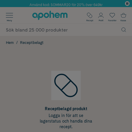
Använd kod: SOMMAR20 för 20% över 649kr
Årets Butik 2025 inom Skönhet
✓ Fri frakt
Meny
Recept
Profil
Favoriter
Kassa
✓ Rådgivning från farmaceuter & hudterapeuter
✓ Poäng på alla köp*
Hem
Receptbelagt
Receptbelagd produkt
Logga in för att se
lagerstatus och handla dina
recept.