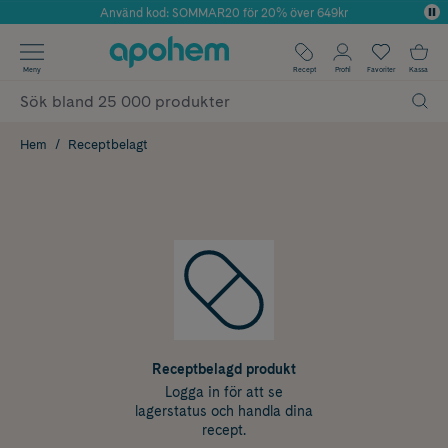
Använd kod: SOMMAR20 för 20% över 649kr
Årets Butik 2025 inom Skönhet
✓ Fri frakt
Meny
Recept
Profil
Favoriter
Kassa
✓ Rådgivning från farmaceuter & hudterapeuter
✓ Poäng på alla köp*
Hem
Receptbelagt
Receptbelagd produkt
Logga in för att se
lagerstatus och handla dina
recept.