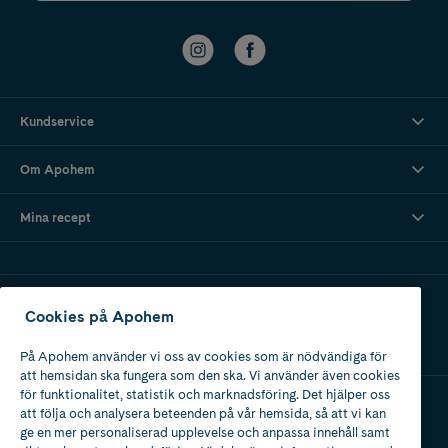
Kundservice
Om Apohem
Mina recept
Ladda ner vår app
Cookies på Apohem
På Apohem använder vi oss av cookies som är nödvändiga för
att hemsidan ska fungera som den ska. Vi använder även cookies
för funktionalitet, statistik och marknadsföring. Det hjälper oss
att följa och analysera beteenden på vår hemsida, så att vi kan
Apotek med tillstånd
ge en mer personaliserad upplevelse och anpassa innehåll samt
av Läkemedelsverket