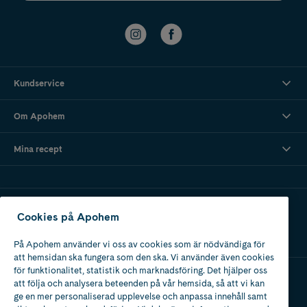
Kundservice
Om Apohem
Mina recept
Ladda ner vår app
Cookies på Apohem
På Apohem använder vi oss av cookies som är nödvändiga för
att hemsidan ska fungera som den ska. Vi använder även cookies
för funktionalitet, statistik och marknadsföring. Det hjälper oss
att följa och analysera beteenden på vår hemsida, så att vi kan
Apotek med tillstånd
ge en mer personaliserad upplevelse och anpassa innehåll samt
av Läkemedelsverket