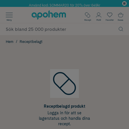
Använd kod: SOMMAR20 för 20% över 649kr
Årets Butik 2025 inom Skönhet
✓ Fri frakt
Meny
Recept
Profil
Favoriter
Kassa
✓ Rådgivning från farmaceuter & hudterapeuter
✓ Poäng på alla köp*
Hem
Receptbelagt
Receptbelagd produkt
Logga in för att se
lagerstatus och handla dina
recept.