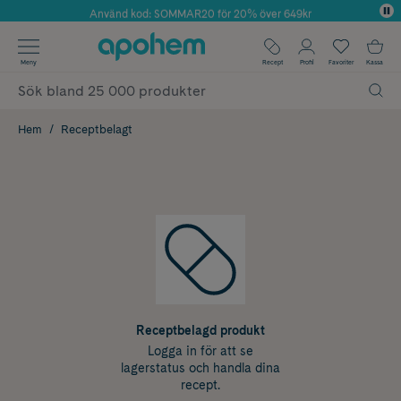
Använd kod: SOMMAR20 för 20% över 649kr
Årets Butik 2025 inom Skönhet
✓ Fri frakt
Meny
Recept
Profil
Favoriter
Kassa
✓ Rådgivning från farmaceuter & hudterapeuter
✓ Poäng på alla köp*
Hem
Receptbelagt
Receptbelagd produkt
Logga in för att se
lagerstatus och handla dina
recept.