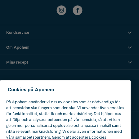
Kundservice
Om Apohem
Mina recept
Ladda ner vår app
Cookies på Apohem
På Apohem använder vi oss av cookies som är nödvändiga för
att hemsidan ska fungera som den ska. Vi använder även cookies
för funktionalitet, statistik och marknadsföring. Det hjälper oss
att följa och analysera beteenden på vår hemsida, så att vi kan
ge en mer personaliserad upplevelse och anpassa innehåll samt
Apotek med tillstånd
rikta relevant marknadsföring. Vi delar även informationen med
av Läkemedelsverket
våra samarbetspartners. Genom att acceptera cookies