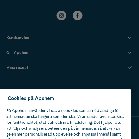
Kundservice
Om Apohem
Mina recept
Ladda ner vår app
Cookies på Apohem
På Apohem använder vi oss av cookies som är nödvändiga för
att hemsidan ska fungera som den ska. Vi använder även cookies
för funktionalitet, statistik och marknadsföring. Det hjälper oss
att följa och analysera beteenden på vår hemsida, så att vi kan
Apotek med tillstånd
ge en mer personaliserad upplevelse och anpassa innehåll samt
av Läkemedelsverket