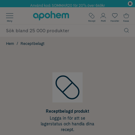
Använd kod: SOMMAR20 för 20% över 649kr
Årets Butik 2025 inom Skönhet
✓ Fri frakt
Meny
Recept
Profil
Favoriter
Kassa
✓ Rådgivning från farmaceuter & hudterapeuter
✓ Poäng på alla köp*
Hem
Receptbelagt
Receptbelagd produkt
Logga in för att se
lagerstatus och handla dina
recept.