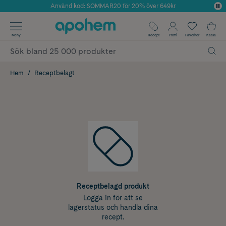
Använd kod: SOMMAR20 för 20% över 649kr
Årets Butik 2025 inom Skönhet
✓ Fri frakt
Meny
Recept
Profil
Favoriter
Kassa
✓ Rådgivning från farmaceuter & hudterapeuter
✓ Poäng på alla köp*
Hem
Receptbelagt
Receptbelagd produkt
Logga in för att se
lagerstatus och handla dina
recept.