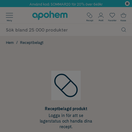
Använd kod: SOMMAR20 för 20% över 649kr
Årets Butik 2025 inom Skönhet
✓ Fri frakt
Meny
Recept
Profil
Favoriter
Kassa
✓ Rådgivning från farmaceuter & hudterapeuter
✓ Poäng på alla köp*
Hem
Receptbelagt
Receptbelagd produkt
Logga in för att se
lagerstatus och handla dina
recept.