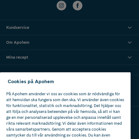
Kundservice
Om Apohem
Mina recept
Cookies på Apohem
Ladda ner vår app
På Apohem använder vi oss av cookies som är nödvändiga för
att hemsidan ska fungera som den ska. Vi använder även cookies
för funktionalitet, statistik och marknadsföring. Det hjälper oss
att följa och analysera beteenden på vår hemsida, så att vi kan
ge en mer personaliserad upplevelse och anpassa innehåll samt
Apotek med tillstånd
rikta relevant marknadsföring. Vi delar även informationen med
av Läkemedelsverket
våra samarbetspartners. Genom att acceptera cookies
samtycker du till vår användning av cookies. Du kan även