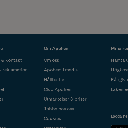
ce
Om Apohem
Mina re
 & kontakt
Om oss
Hämta u
& reklamation
Apohem i media
Högkos
s
Hållbarhet
Rådgivn
het
Club Apohem
Läkeme
er
Utmärkelser & priser
Jobba hos oss
Ladda ne
Cookies