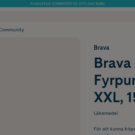
Använd kod: SOMMAR20 för 20% över 649kr
Årets Butik 2025 inom Skönhet
 frakt
✓ Rådgivning från farmaceuter & hudterapeuter
✓ Poäng på alla
Community
Brava
Brava
Fyrpun
XXL, 1
Läkemedel
För att kunna köpa