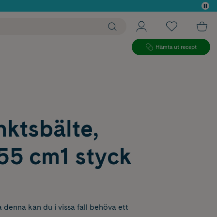
 köp*
Hämta ut recept
ktsbälte,
55 cm1 styck
 denna kan du i vissa fall behöva ett