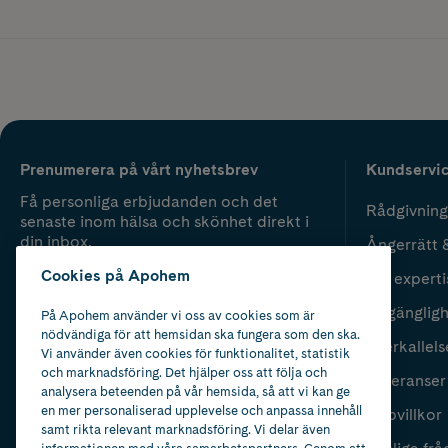
Prenumerera på vårt nyhetsbrev
Kundservi
Få personliga erbjudanden och det
Rådgivning
senaste inom hälsa och skönhet direkt i
din inbox.
Ångerrätt 
Cookies på Apohem
Vår experti
Fyll i mailadress
Skicka
Tillgänglig
På Apohem använder vi oss av cookies som är
nödvändiga för att hemsidan ska fungera som den ska.
Återkallels
Vi använder även cookies för funktionalitet, statistik
och marknadsföring. Det hjälper oss att följa och
Leveranser
analysera beteenden på vår hemsida, så att vi kan ge
en mer personaliserad upplevelse och anpassa innehåll
Köpvillkor
samt rikta relevant marknadsföring. Vi delar även