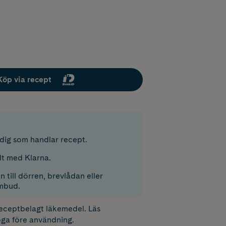
Köp via recept
r dig som handlar recept.
lt med Klarna.
 till dörren, brevlådan eller
mbud.
receptbelagt läkemedel. Läs
ga före användning.