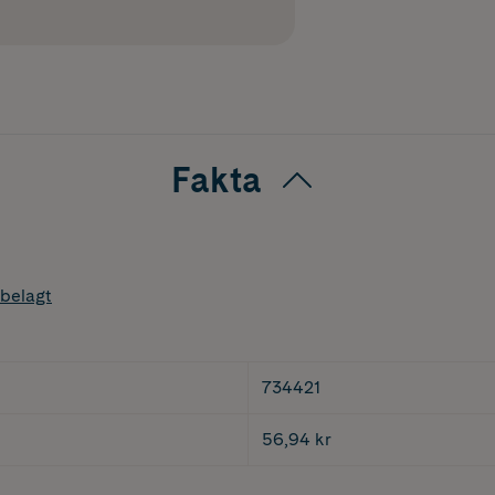
Fakta
belagt
734421
56,94 kr