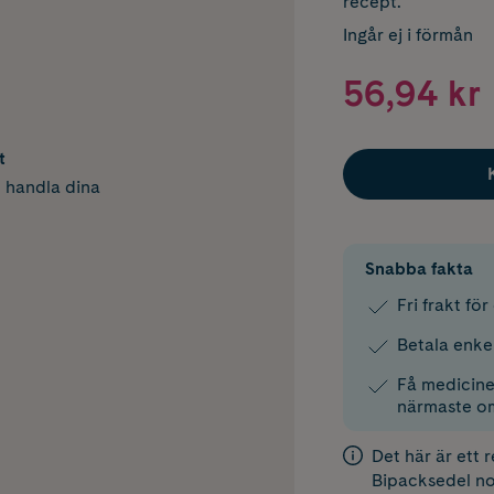
recept.
Ingår ej i förmån
56,94 kr
t
h handla dina
Snabba fakta
Fri frakt fö
Betala enke
Få medicinen
närmaste o
Det här är ett 
Bipacksedel
no