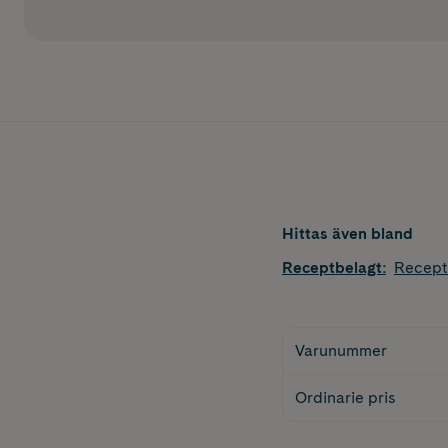
Hittas även bland
Receptbelagt
:
Recept
Varunummer
Ordinarie pris