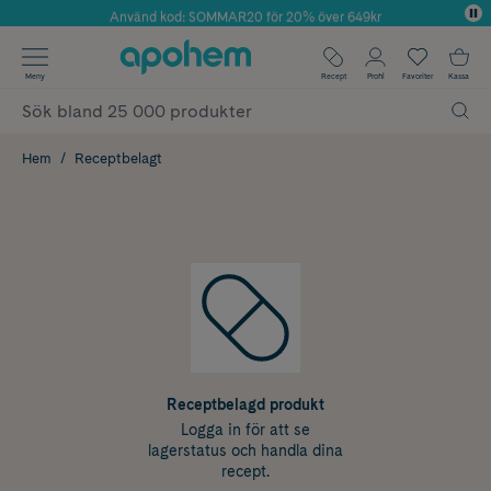
Använd kod: SOMMAR20 för 20% över 649kr
Årets Butik 2025 inom Skönhet
✓ Fri frakt
Meny
Recept
Profil
Favoriter
Kassa
✓ Rådgivning från farmaceuter & hudterapeuter
✓ Poäng på alla köp*
Hem
Receptbelagt
Receptbelagd produkt
Logga in för att se
lagerstatus och handla dina
recept.