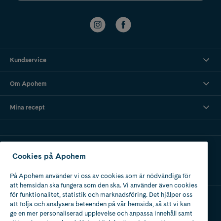
Kundservice
Om Apohem
Mina recept
Ladda ner vår app
Cookies på Apohem
På Apohem använder vi oss av cookies som är nödvändiga för
att hemsidan ska fungera som den ska. Vi använder även cookies
för funktionalitet, statistik och marknadsföring. Det hjälper oss
att följa och analysera beteenden på vår hemsida, så att vi kan
Apotek med tillstånd
ge en mer personaliserad upplevelse och anpassa innehåll samt
av Läkemedelsverket