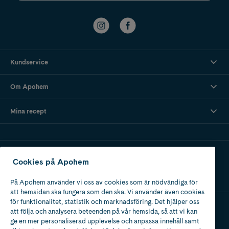
Kundservice
Om Apohem
Mina recept
Ladda ner vår app
Cookies på Apohem
På Apohem använder vi oss av cookies som är nödvändiga för
att hemsidan ska fungera som den ska. Vi använder även cookies
för funktionalitet, statistik och marknadsföring. Det hjälper oss
att följa och analysera beteenden på vår hemsida, så att vi kan
Apotek med tillstånd
ge en mer personaliserad upplevelse och anpassa innehåll samt
av Läkemedelsverket