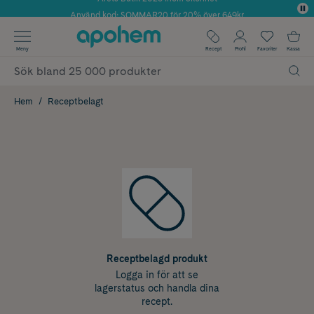
Använd kod: SOMMAR20 för 20% över 649kr
✓ Fri frakt
Meny
Recept
Profil
Favoriter
Kassa
✓ Rådgivning från farmaceuter & hudterapeuter
✓ Poäng på alla köp*
Hem
Receptbelagt
Receptbelagd produkt
Logga in för att se
lagerstatus och handla dina
recept.