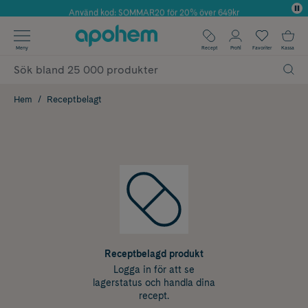
Använd kod: SOMMAR20 för 20% över 649kr
Årets Butik 2025 inom Skönhet
✓ Fri frakt
Meny
Recept
Profil
Favoriter
Kassa
✓ Rådgivning från farmaceuter & hudterapeuter
✓ Poäng på alla köp*
Hem
Receptbelagt
Receptbelagd produkt
Logga in för att se
lagerstatus och handla dina
recept.