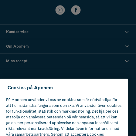
Kundservice
Om Apohem
Mina recept
Ladda ner vår app
Cookies på Apohem
På Apohem använder vi oss av cookies som är nödvändiga för
att hemsidan ska fungera som den ska. Vi använder även cookies
för funktionalitet, statistik och marknadsföring. Det hjälper oss
att följa och analysera beteenden på vår hemsida, så att vi kan
ge en mer personaliserad upplevelse och anpassa innehåll samt
Apotek med tillstånd
rikta relevant marknadsföring. Vi delar även informationen med
av Läkemedelsverket
våra samarbetspartners. Genom att acceptera cookies