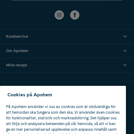
Kundservice
Om Apohem
Mina recept
Ladda ner vår app
Cookies på Apohem
På Apohem använder vi oss av cookies som är nödvändiga för
att hemsidan ska fungera som den ska. Vi använder även cookies
för funktionalitet, statistik och marknadsföring. Det hjälper oss
att följa och analysera beteenden på vår hemsida, så att vi kan
Apotek med tillstånd
ge en mer personaliserad upplevelse och anpassa innehåll samt
av Läkemedelsverket