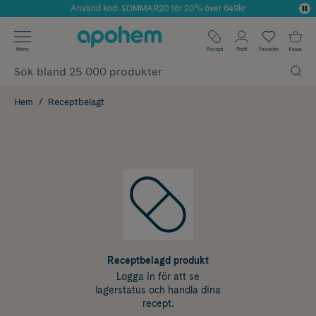
Använd kod: SOMMAR20 för 20% över 649kr
Årets Butik 2025 inom Skönhet
✓ Fri frakt
Meny
Recept
Profil
Favoriter
Kassa
✓ Rådgivning från farmaceuter & hudterapeuter
✓ Poäng på alla köp*
Hem
Receptbelagt
Receptbelagd produkt
Logga in för att se
lagerstatus och handla dina
recept.