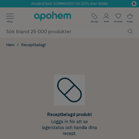
Använd kod: SOMMAR20 för 20% över 649kr
Årets Butik 2025 inom Skönhet
✓ Fri frakt
Meny
Recept
Profil
Favoriter
Kassa
✓ Rådgivning från farmaceuter & hudterapeuter
✓ Poäng på alla köp*
Hem
Receptbelagt
Receptbelagd produkt
Logga in för att se
lagerstatus och handla dina
recept.