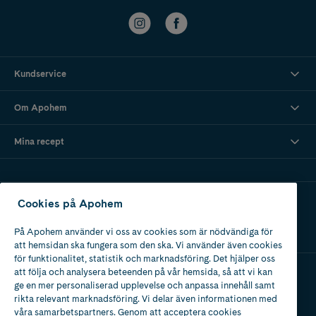
Kundservice
Om Apohem
Mina recept
Ladda ner vår app
Cookies på Apohem
På Apohem använder vi oss av cookies som är nödvändiga för
att hemsidan ska fungera som den ska. Vi använder även cookies
för funktionalitet, statistik och marknadsföring. Det hjälper oss
att följa och analysera beteenden på vår hemsida, så att vi kan
ge en mer personaliserad upplevelse och anpassa innehåll samt
Apotek med tillstånd
rikta relevant marknadsföring. Vi delar även informationen med
av Läkemedelsverket
våra samarbetspartners. Genom att acceptera cookies