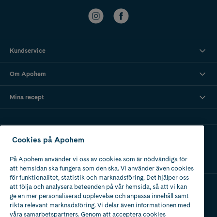
Kundservice
Om Apohem
Mina recept
Ladda ner vår app
Cookies på Apohem
På Apohem använder vi oss av cookies som är nödvändiga för
att hemsidan ska fungera som den ska. Vi använder även cookies
för funktionalitet, statistik och marknadsföring. Det hjälper oss
att följa och analysera beteenden på vår hemsida, så att vi kan
ge en mer personaliserad upplevelse och anpassa innehåll samt
Apotek med tillstånd
rikta relevant marknadsföring. Vi delar även informationen med
av Läkemedelsverket
våra samarbetspartners. Genom att acceptera cookies