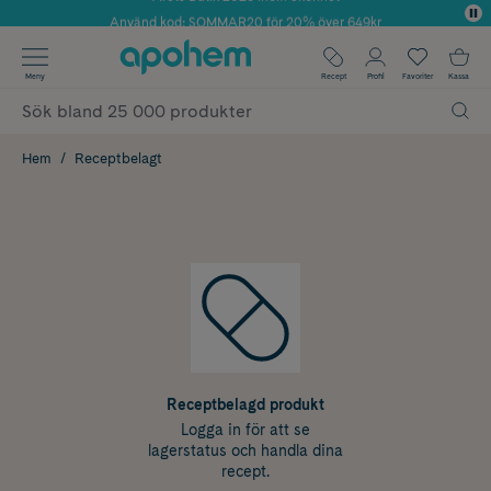
Använd kod: SOMMAR20 för 20% över 649kr
✓ Fri frakt
Meny
Recept
Profil
Favoriter
Kassa
✓ Rådgivning från farmaceuter & hudterapeuter
✓ Poäng på alla köp*
Hem
Receptbelagt
Receptbelagd produkt
Logga in för att se
lagerstatus och handla dina
recept.