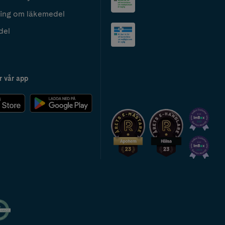
ing om läkemedel
del
r vår app
2024