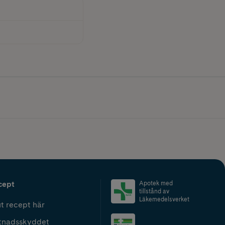
cept
Apotek med
tillstånd av
Läkemedelsverket
t recept här
tnadsskyddet