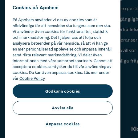
Cookies på Apohem
Vår experti
Fyll i mailadress
Skicka
Tillgänglig
På Apohem använder vi oss av cookies som är
nödvändiga för att hemsidan ska fungera som den ska.
Återkallels
Vi använder även cookies för funktionalitet, statistik
och marknadsföring. Det hjälper oss att följa och
Leveranser
analysera beteenden på vår hemsida, så att vi kan ge
en mer personaliserad upplevelse och anpassa innehåll
Köpvillkor
samt rikta relevant marknadsföring. Vi delar även
Vanliga frå
informationen med våra samarbetspartners. Genom att
acceptera cookies samtycker du till vår användning av
cookies. Du kan även anpassa cookies. Läs mer under
vår
Cookie Policy
Godkänn cookies
Avvisa alla
Anpassa cookies