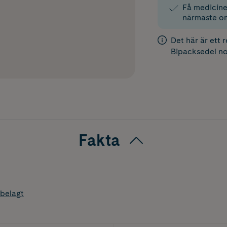
Få medicinen
närmaste o
Det här är ett 
Bipacksedel
no
Fakta
belagt