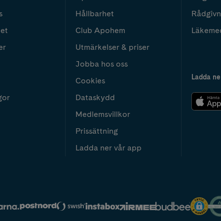
s
Hållbarhet
Rådgivn
het
Club Apohem
Läkeme
er
Utmärkelser & priser
Jobba hos oss
Ladda ne
Cookies
gor
Dataskydd
Medlemsvillkor
Prissättning
Ladda ner vår app