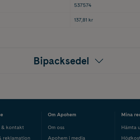
537574
137,81 kr
Bipacksedel
ce
Om Apohem
Mina re
 & kontakt
Om oss
Hämta u
& reklamation
Apohem i media
Högkos