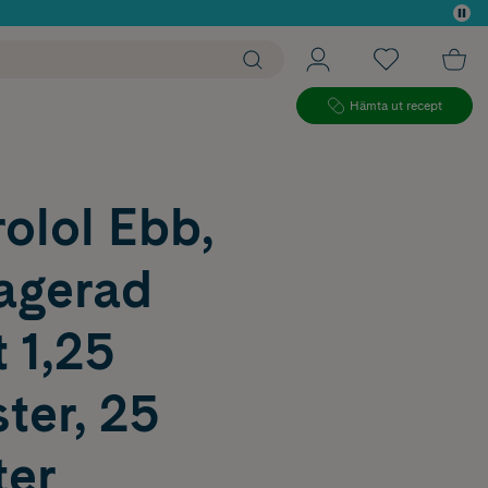
 köp*
Hämta ut recept
olol Ebb,
ragerad
t 1,25
ter, 25
ter