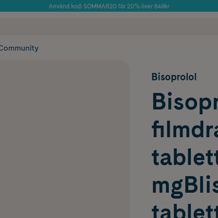
Använd kod: SOMMAR20 för 20% över 649kr
Årets Butik 2025 inom Skönhet
 frakt
✓ Rådgivning från farmaceuter & hudterapeuter
✓ Poäng på alla
Community
Bisoprolol
Bisopr
filmd
tablet
mgBlis
tablet