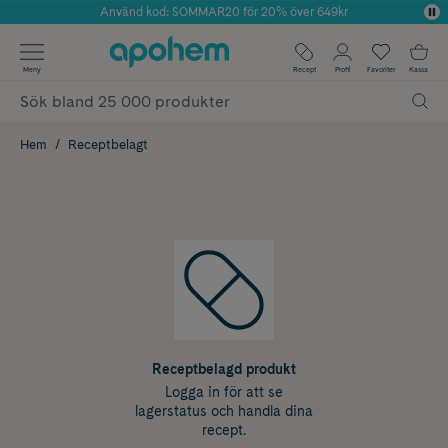
Använd kod: SOMMAR20 för 20% över 649kr
Årets Butik 2025 inom Skönhet
✓ Fri frakt
Meny
Recept
Profil
Favoriter
Kassa
✓ Rådgivning från farmaceuter & hudterapeuter
✓ Poäng på alla köp*
Hem
Receptbelagt
Receptbelagd produkt
Logga in för att se
lagerstatus och handla dina
recept.