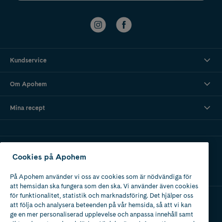
Kundservice
Om Apohem
Mina recept
Ladda ner vår app
Cookies på Apohem
På Apohem använder vi oss av cookies som är nödvändiga för
att hemsidan ska fungera som den ska. Vi använder även cookies
för funktionalitet, statistik och marknadsföring. Det hjälper oss
att följa och analysera beteenden på vår hemsida, så att vi kan
Apotek med tillstånd
ge en mer personaliserad upplevelse och anpassa innehåll samt
av Läkemedelsverket